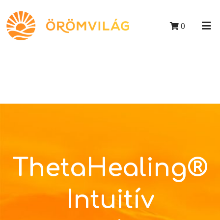
0
ThetaHealing®
Intuitív