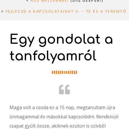
>
ÁSS MÉLYEBBRE!
(DIG DEEPER!)
>
FEJLESZD A KAPCSOLATAIDAT II. – TE ÉS A TEREMTŐ
Egy gondolat a
tanfolyamról
Maga volt a csoda ez a 15 nap, megtanultam újra
önmagammal és másokkal kapcsolódni. Rendkívüli
csapat gyűlt össze, akiknek ezúton is szívből