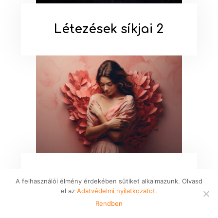
Létezések síkjai​ 2
Love of Self - Önszeretet
A felhasználói élmény érdekében sütiket alkalmazunk. Olvasd
el az
Adatvédelmi nyilatkozatot.
Online is!
Rendben