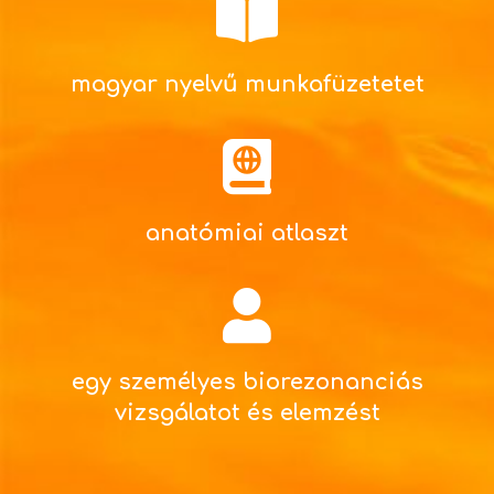
magyar nyelvű munkafüzetetet
anatómiai atlaszt
egy személyes biorezonanciás
vizsgálatot és elemzést