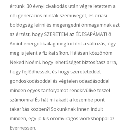
értünk. 30 évnyi civakodás után végre letettem a
női generációs minták szemüvegét, és óriási
boldogság leírni és megengedni önmagamnak azt
az érzést, hogy SZERETEM az ÉDESAPÁMAT! ϑ
Amint energetikailag megtörtént a változás, úgy
meg is jelent a fizikai síkon. Hálásan köszönöm
Neked Noémi, hogy lehetőséget biztosítasz arra,
hogy fejlődhessek, és hogy szereteteddel,
gondoskodásoddal és végtelen odaadásoddal
minden egyes tanfolyamot rendkívülivé teszel
számomra! És hát mi akadt a kezembe pont
takarítás közben?! Sokunknak innen indult
minden, egy jó kis örömvirágos workshoppal az
Evernessen.