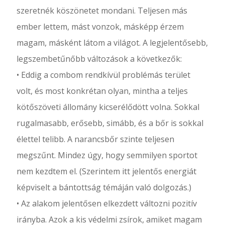
szeretnék köszönetet mondani. Teljesen más
ember lettem, mást vonzok, másképp érzem
magam, másként látom a világot. A legjelentősebb,
legszembetűnőbb változások a következők:
• Eddig a combom rendkívül problémás terület
volt, és most konkrétan olyan, mintha a teljes
kötőszöveti állomány kicserélődött volna. Sokkal
rugalmasabb, erősebb, simább, és a bőr is sokkal
élettel telibb. A narancsbőr szinte teljesen
megszűnt. Mindez úgy, hogy semmilyen sportot
nem kezdtem el. (Szerintem itt jelentős energiát
képviselt a bántottság témáján való dolgozás.)
• Az alakom jelentősen elkezdett változni pozitív
irányba. Azok a kis védelmi zsírok, amiket magam