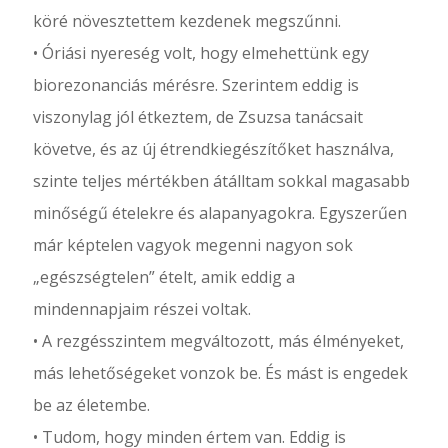
köré növesztettem kezdenek megszűnni.
• Óriási nyereség volt, hogy elmehettünk egy
biorezonanciás mérésre. Szerintem eddig is
viszonylag jól étkeztem, de Zsuzsa tanácsait
követve, és az új étrendkiegészítőket használva,
szinte teljes mértékben átálltam sokkal magasabb
minőségű ételekre és alapanyagokra. Egyszerűen
már képtelen vagyok megenni nagyon sok
„egészségtelen” ételt, amik eddig a
mindennapjaim részei voltak.
• A rezgésszintem megváltozott, más élményeket,
más lehetőségeket vonzok be. És mást is engedek
be az életembe.
• Tudom, hogy minden értem van. Eddig is