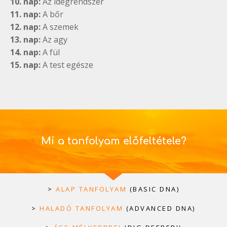
10. nap:
Az idegrendszer
11. nap:
A bőr
12. nap:
A szemek
13. nap:
Az agy
14. nap:
A fül
15. nap:
A test egésze
Mi a tanfolyam előfeltétele?
>
ALAP TANFOLYAM
(BASIC DNA)
>
HALADÓ TANFOLYAM
(ADVANCED DNA)