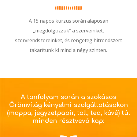
A 15 napos kurzus során alaposan
„megdolgozzuk” a szerveinket,
szervrendszereinket, és rengeteg hitrendszert
takarítunk ki mind a négy szinten.
A tanfolyam során a szokásos
Örömvilág kényelmi szolgáltatásokon
(mappa, jegyzetpapír, toll, tea, kávé) túl
minden résztvevő kap: