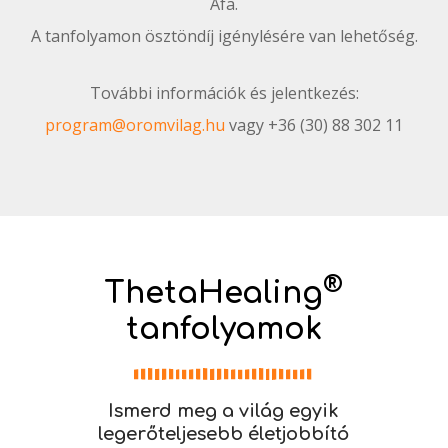
Áfa
.
A tanfolyamon ösztöndíj igénylésére van lehetőség.
További információk és jelentkezés:
program@oromvilag.hu
vagy +36 (30) 88 302 11
®
ThetaHealing
tanfolyamok
Ismerd meg a világ egyik
legerőteljesebb életjobbító