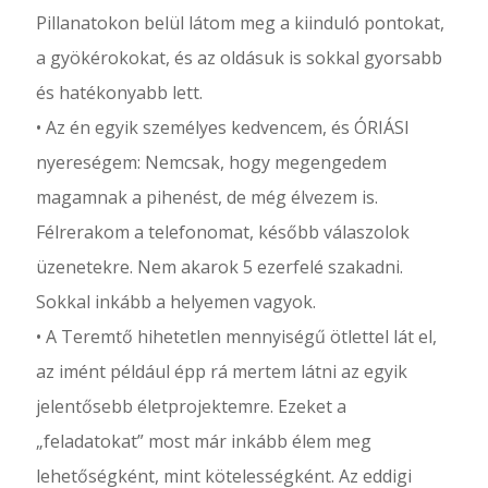
Pillanatokon belül látom meg a kiinduló pontokat,
a gyökérokokat, és az oldásuk is sokkal gyorsabb
és hatékonyabb lett.
• Az én egyik személyes kedvencem, és ÓRIÁSI
nyereségem: Nemcsak, hogy megengedem
magamnak a pihenést, de még élvezem is.
Félrerakom a telefonomat, később válaszolok
üzenetekre. Nem akarok 5 ezerfelé szakadni.
Sokkal inkább a helyemen vagyok.
• A Teremtő hihetetlen mennyiségű ötlettel lát el,
az imént például épp rá mertem látni az egyik
jelentősebb életprojektemre. Ezeket a
„feladatokat” most már inkább élem meg
lehetőségként, mint kötelességként. Az eddigi