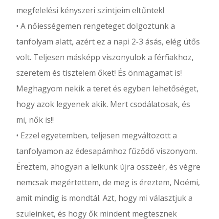
megfelelési kényszeri szintjeim eltűntek!
• A nőiességemen rengeteget dolgoztunk a
tanfolyam alatt, azért ez a napi 2-3 ásás, elég ütős
volt. Teljesen másképp viszonyulok a férfiakhoz,
szeretem és tisztelem őket! És önmagamat is!
Meghagyom nekik a teret és egyben lehetőséget,
hogy azok legyenek akik. Mert csodálatosak, és
mi, nők is!!
• Ezzel egyetemben, teljesen megváltozott a
tanfolyamon az édesapámhoz fűződő viszonyom.
Éreztem, ahogyan a lelkünk újra összeér, és végre
nemcsak megértettem, de meg is éreztem, Noémi,
amit mindig is mondtál. Azt, hogy mi választjuk a
szüleinket, és hogy ők mindent megtesznek