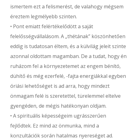
ismertem ezt a felismerést, de valahogy mégsem
éreztem legmélyebb szinten.
• Pont emiatt felértékelődött a saját
felelősségvállalásom. A „thétának” köszönhetően
eddig is tudatosan éltem, és a külvilág jeleit szinte
azonnal oldottam magamban. De a tudat, hogy én
ruházom fel a környezetemet az engem bénító,
dühítő és még ezerfelé, -fajta energiákkal egyben
óriási lehetőséget is ad arra, hogy mindezt
önmagam felé is szeretettel, türelemmel eltelve
gyengéden, de mégis hatékonyan oldjam.
• A spirituális képességeim ugrásszerűen
fejlődtek. Ez mind az önmunka, mind a
konzultációk során hatalmas nyereséget ad.