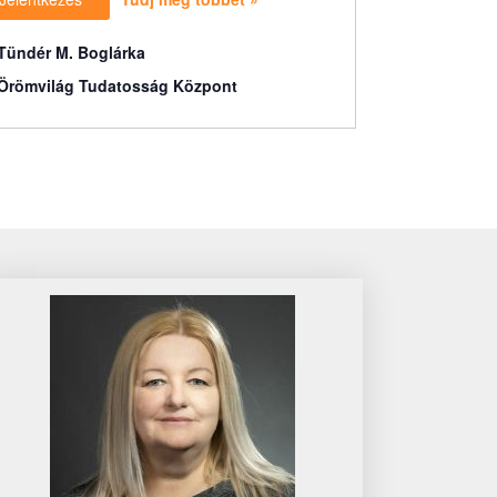
Tündér M. Boglárka
Örömvilág Tudatosság Központ