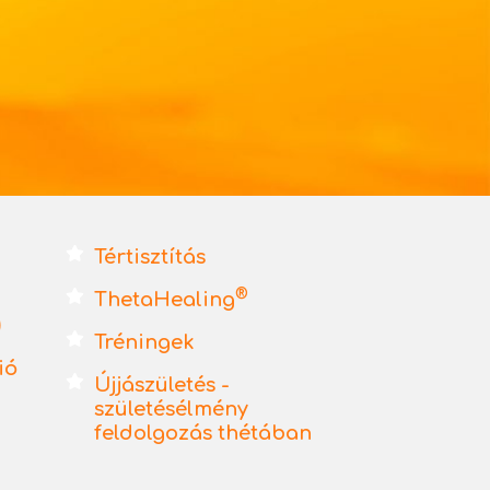
Tértisztítás
®
ThetaHealing
)
Tréningek
ió
Újjászületés -
születésélmény
feldolgozás thétában