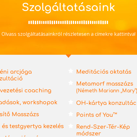
Szolgáltatásaink
Olvass szolgáltatásainkról részletesen a címekre kattintva!
éni arcjóga
Meditációs oktatás
zultáció
Metamorf masszázs
tvezetési coaching
(Németh Mariann „Mary”
adások, workshopok
OH-kártya konzultác
ssítő Masszázs
Points of You™
- és testgyertya kezelés
Rend-Szer-Tér-Kép
módszer