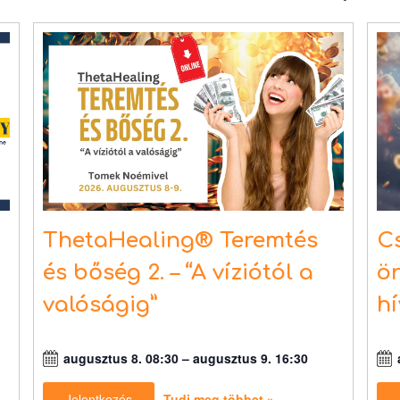
ThetaHealing® Teremtés
Cs
és bőség 2. – “A víziótól a
ön
valóságig”
h
augusztus 8. 08:30
–
augusztus 9. 16:30
Jelentkezés
Tudj meg többet »