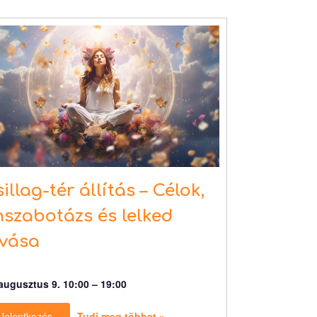
illag-tér állítás – Célok,
szabotázs és lelked
ívása
augusztus 9. 10:00
–
19:00
Jelentkezés
Tudj meg többet »