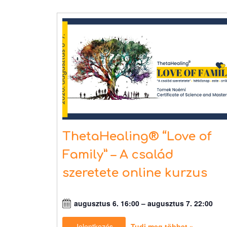
ThetaHealing® “Love of
Family” – A család
szeretete online kurzus
augusztus 6. 16:00
–
augusztus 7. 22:00
Jelentkezés
Tudj meg többet »