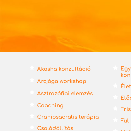
Egy
Akasha konzultáció
kon
Arcjóga workshop
Éle
Asztrozófiai elemzés
Elő
Coaching
Fri
Craniosacralis terápia
Fül
Családállítás