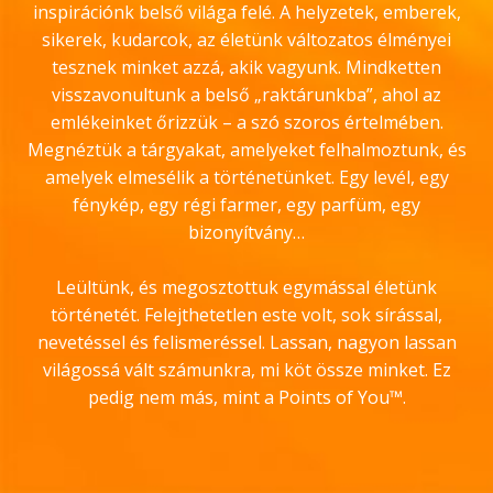
inspirációnk belső világa felé. A helyzetek, emberek,
sikerek, kudarcok, az életünk változatos élményei
tesznek minket azzá, akik vagyunk. Mindketten
visszavonultunk a belső „raktárunkba”, ahol az
emlékeinket őrizzük – a szó szoros értelmében.
Megnéztük a tárgyakat, amelyeket felhalmoztunk, és
amelyek elmesélik a történetünket. Egy levél, egy
fénykép, egy régi farmer, egy parfüm, egy
bizonyítvány…
Leültünk, és megosztottuk egymással életünk
történetét. Felejthetetlen este volt, sok sírással,
nevetéssel és felismeréssel. Lassan, nagyon lassan
világossá vált számunkra, mi köt össze minket. Ez
pedig nem más, mint a Points of You™.