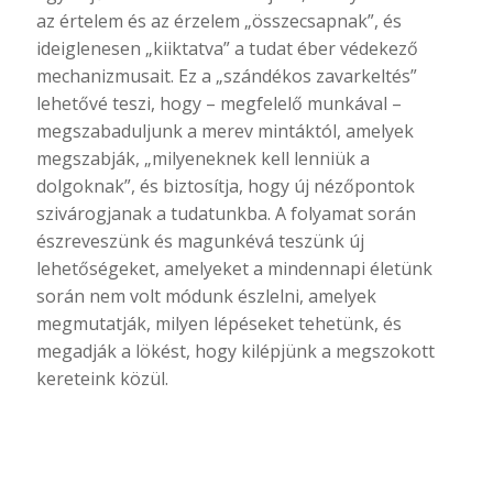
az értelem és az érzelem „összecsapnak”, és
ideiglenesen „kiiktatva” a tudat éber védekező
mechanizmusait. Ez a „szándékos zavarkeltés”
lehetővé teszi, hogy – megfelelő munkával –
megszabaduljunk a merev mintáktól, amelyek
megszabják, „milyeneknek kell lenniük a
dolgoknak”, és biztosítja, hogy új nézőpontok
szivárogjanak a tudatunkba. A folyamat során
észreveszünk és magunkévá teszünk új
lehetőségeket, amelyeket a mindennapi életünk
során nem volt módunk észlelni, amelyek
megmutatják, milyen lépéseket tehetünk, és
megadják a lökést, hogy kilépjünk a megszokott
kereteink közül.