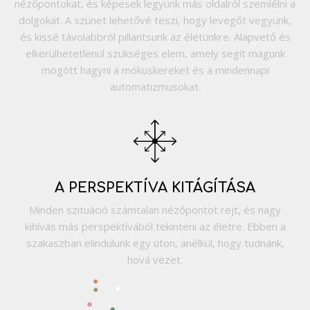
nézőpontokat, és képesek legyünk más oldalról szemlélni a
dolgokat. A szünet lehetővé teszi, hogy levegőt vegyünk,
és kissé távolabbról pillantsunk az életünkre. Alapvető és
elkerülhetetlenül szükséges elem, amely segít magunk
mögött hagyni a mókuskereket és a mindennapi
automatizmusokat.
A PERSPEKTÍVA KITÁGÍTÁSA
Minden szituáció számtalan nézőpontot rejt, és nagy
kihívás más perspektívából tekinteni az életre. Ebben a
szakaszban elindulunk egy úton, anélkül, hogy tudnánk,
hová vezet.