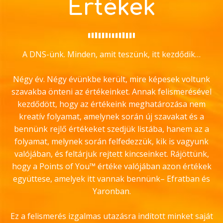
Értékek
A DNS-ünk. Minden, amit teszünk, itt kezdődik…
Négy év. Négy évünkbe került, mire képesek voltunk
szavakba önteni az értékeinket. Annak felismerésével
kezdődött, hogy az értékeink meghatározása nem
kreatív folyamat, amelynek során új szavakat és a
bennünk rejlő értékeket szedjük listába, hanem az a
folyamat, melynek során felfedezzük, kik is vagyunk
valójában, és feltárjuk rejtett kincseinket. Rájöttünk,
hogy a Points of You™ értéke valójában azon értékek
együttese, amelyek itt vannak bennünk– Efratban és
Yaronban.
Ez a felismerés izgalmas utazásra indított minket saját