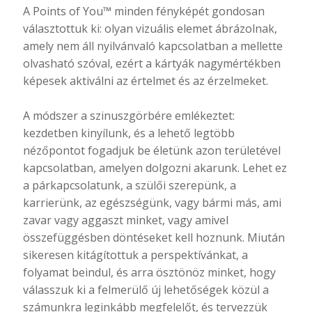
A Points of You™ minden fényképét gondosan
választottuk ki: olyan vizuális elemet ábrázolnak,
amely nem áll nyilvánvaló kapcsolatban a mellette
olvasható szóval, ezért a kártyák nagymértékben
képesek aktiválni az értelmet és az érzelmeket.
A módszer a szinuszgörbére emlékeztet:
kezdetben kinyílunk, és a lehető legtöbb
nézőpontot fogadjuk be életünk azon területével
kapcsolatban, amelyen dolgozni akarunk. Lehet ez
a párkapcsolatunk, a szülői szerepünk, a
karrierünk, az egészségünk, vagy bármi más, ami
zavar vagy aggaszt minket, vagy amivel
összefüggésben döntéseket kell hoznunk. Miután
sikeresen kitágítottuk a perspektívánkat, a
folyamat beindul, és arra ösztönöz minket, hogy
válasszuk ki a felmerülő új lehetőségek közül a
számunkra leginkább megfelelőt, és tervezzük