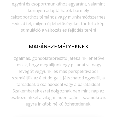
egyéni és csoportmunkához egyaránt, valamint
könnyen adaptálhatók bármely
célcsoporthoz,témához vagy munkamódszerhez.
Fedezd fel, milyen új lehetőségeket tár fel a képi
stimuláció a változás és fejlődés terén!
MAGÁNSZEMÉLYEKNEK
Izgalmas, gondolatébresztő játékaink lehetővé
teszik, hogy megálljunk egy pillanatra, nagy
levegőt vegyünk, és más perspektívából
szemléljük az élet dolgait. Játszhatod egyedül, a
társaddal, a családoddal vagy a barátaiddal.
Szakemberek ezrei dolgoznak nap mint nap az
eszközeinkkel a világ minden táján – számukra is
egyre inkább nélkülözhetetlenek.