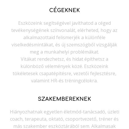
CÉGEKNEK
Eszközeink segítségével javíthatod a céged
tevékenységének színvonalát, elérheted, hogy az
alkalmazottaid felismerjék a különféle
viselkedésmintákat, és új szemszögből vizsgálják
meg a munkahelyi problémákat.
Vitákat rendezhetsz, és hidat építhetsz a
különböző vélemények közé. Eszközeink
tökéletesek csapatépítésre, vezetői fejlesztésre,
valamint HR-és tréningcélokra.
SZAKEMBEREKNEK
Hiányozhatnak egyetlen életmód-tanácsadó, üzleti
coach, terapeuta, oktató, csoportvezető, tréner és
más szakember eszköztárából sem. Alkalmasak