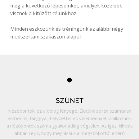
meg a következő lépéseinket, amelyek közelebb
visznek a kitűzött célunkhoz.
Minden eszközünk és tréningünk az alábbi négy
módszertani szakaszon alapul.
SZÜNET
Nézőpontok: ez a dolog lényege. Életünk során számtalan
emberrel, tárggyal, helyzettel és véleménnyel találkozunk,
a nézőpontok száma gyakorlatilag végtelen. Az igazi kihívás
abban rejlik, hogy meglássuk a megszokottól eltérő