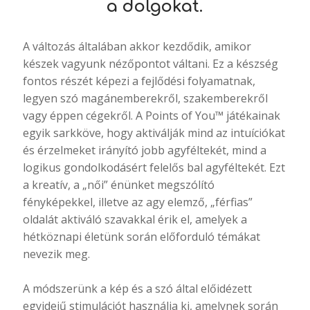
a dolgokat.
A változás általában akkor kezdődik, amikor
készek vagyunk nézőpontot váltani. Ez a készség
fontos részét képezi a fejlődési folyamatnak,
legyen szó magánemberekről, szakemberekről
vagy éppen cégekről. A Points of You™ játékainak
egyik sarkköve, hogy aktiválják mind az intuíciókat
és érzelmeket irányító jobb agyféltekét, mind a
logikus gondolkodásért felelős bal agyféltekét. Ezt
a kreatív, a „női” énünket megszólító
fényképekkel, illetve az agy elemző, „férfias”
oldalát aktiváló szavakkal érik el, amelyek a
hétköznapi életünk során előforduló témákat
nevezik meg.
A módszerünk a kép és a szó által előidézett
egyidejű stimulációt használja ki, amelynek során