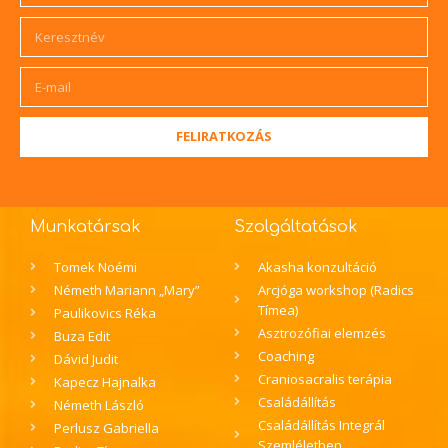
FELIRATKOZÁS
Munkatársak
Szolgáltatások
Tomek Noémi
Akasha konzultáció
Németh Mariann „Mary”
Arcjóga workshop (Radics
Tímea)
Paulikovics Réka
Asztrozófiai elemzés
Buza Edit
Coaching
Dávid Judit
Craniosacralis terápia
Kapecz Hajnalka
Családállítás
Németh László
Családállítás Integrál
Perlusz Gabriella
Szemléletben