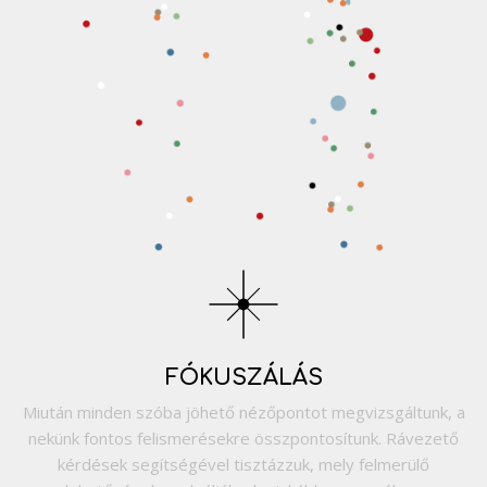
FÓKUSZÁLÁS
Miután minden szóba jöhető nézőpontot megvizsgáltunk, a
nekünk fontos felismerésekre összpontosítunk. Rávezető
kérdések segítségével tisztázzuk, mely felmerülő