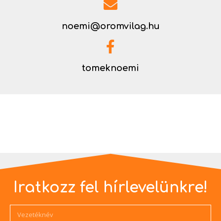
noemi@oromvilag.hu
tomeknoemi
Iratkozz fel hírlevelünkre!