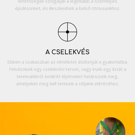
lehetőségek szolgálják a leginkább a személyes
épülésünket, és illeszkednek a belső ritmusunkhoz.
A CSELEKVÉS
Ebben a szakaszban az elméletet átültetjük a gyakorlatba.
Felvázolunk egy cselekvési tervet, vagy írunk egy listát a
tennivalókról: konkrét lépéseket határozunk meg,
amelyeket meg kell tennünk a céljaink eléréséhez.