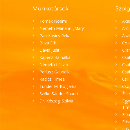
Munkatársak
Szolg
Tomek Noémi
Aka
Németh Mariann „Mary”
Arc
Paulikovics Réka
Aszt
Buza Edit
Coa
Dávid Judit
Cran
Kapecz Hajnalka
Csal
Németh László
Csal
Perlusz Gabriella
Csa
Radics Tímea
Csil
Tündér M. Boglárka
Cso
Szőke Sándor Shanti
Élet
Dr. Kőszegi Szilvia
Egyé
Tím
Elő
Fris
Fül-