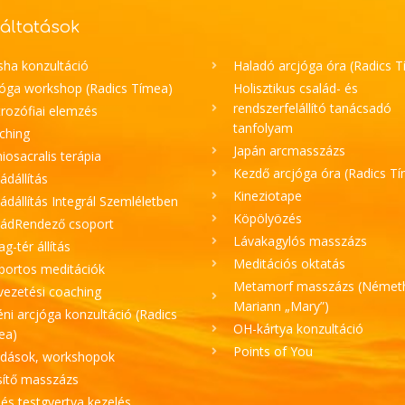
áltatások
sha konzultáció
Haladó arcjóga óra (Radics 
jóga workshop (Radics Tímea)
Holisztikus család- és
rendszerfelállító tanácsadó
rozófiai elemzés
tanfolyam
ching
Japán arcmasszázs
iosacralis terápia
Kezdő arcjóga óra (Radics T
ádállítás
Kineziotape
ádállítás Integrál Szemléletben
Köpölyözés
ládRendező csoport
Lávakagylós masszázs
lag-tér állítás
Meditációs oktatás
portos meditációk
Metamorf masszázs (Német
vezetési coaching
Mariann „Mary”)
ni arcjóga konzultáció (Radics
OH-kártya konzultáció
ea)
Points of You
adások, workshopok
sítő masszázs
 és testgyertya kezelés