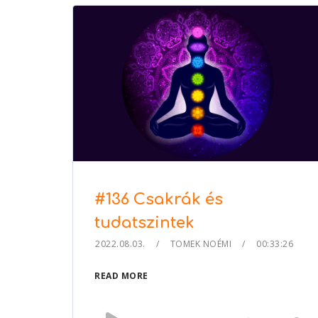
or
decrease
volume.
#136 Csakrák és
tudatszintek
2022.08.03.
TOMEK NOÉMI
00:33:26
READ MORE
Audio