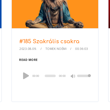
#185 Szakrális csakra
2023.08.09.
TOMEK NOÉMI
00:36:03
READ MORE
Audio
00:00
00:00
Use
Player
Up/Down
Arrow
keys
to
increase