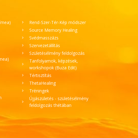
Tímea)
Rend-Szer-Tér-Kép módszer
Source Memory Healing
Svédmasszázs
Szervezetállítás
Születésélmény feldolgozás
ímea)
Tanfolyamok, képzések,
workshopok (Buza Edit)
Tértisztítás
ThetaHealing
Tréningek
h
Újjászületés - születésélmény
feldolgozás thétában