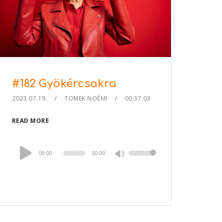
#182 Gyökércsakra
2023.07.19.
TOMEK NOÉMI
00:37:03
READ MORE
Audio
00:00
00:00
Use
Player
Up/Down
Arrow
keys
to
increase