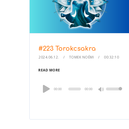
#223 Torokcsakra
2024.06.12.
TOMEK NOÉMI
00:32:10
READ MORE
Audio
00:00
00:00
Use
Player
Up/Down
Arrow
keys
to
increase