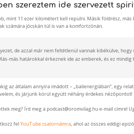
en szereztem ide szervezett spiri
, mint 11 ezer kilométert kell repülni. Másik földrész, más 
k számára jócskán túl is van a komfortzónán.
ezet, de azzal már nem feltétlenül vannak kibékülve, hogy m
l. Más-más határokkal érkeznek ide az emberek, és ez mindig 
kig az általam annyira imádott – „balienergiában”, egy rel
s velem, és járjunk körül együtt néhány érdekes nézőpontot!
ttek meg? Írd meg a podcast@oromvilag.hu e-mail címre! Ugya
atkozz fel
YouTube csatornámra
, ahol az összes eddigi epiz