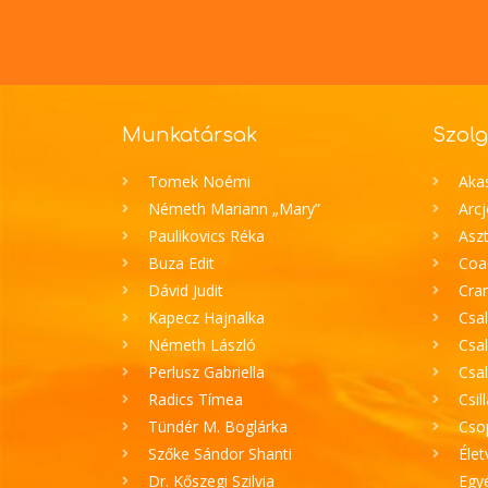
Munkatársak
Szolg
Tomek Noémi
Aka
Németh Mariann „Mary”
Arc
Paulikovics Réka
Aszt
Buza Edit
Coa
Dávid Judit
Cran
Kapecz Hajnalka
Csal
Németh László
Csal
Perlusz Gabriella
Csa
Radics Tímea
Csil
Tündér M. Boglárka
Cso
Szőke Sándor Shanti
Élet
Dr. Kőszegi Szilvia
Egyé