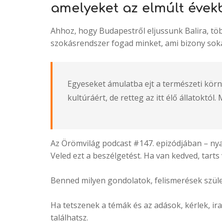
amelyeket az elmúlt évekb
Ahhoz, hogy Budapestről eljussunk Balira, több
szokásrendszer fogad minket, ami bizony soka
Egyeseket ámulatba ejt a természeti körny
kultúráért, de retteg az itt élő állatoktó
Az Örömvilág podcast #147. epizódjában – nya
Veled ezt a beszélgetést. Ha van kedved, tart
Benned milyen gondolatok, felismerések szüle
Ha tetszenek a témák és az adások, kérlek, ir
találhatsz.