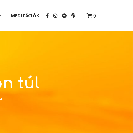
MEDITÁCIÓK
0
on túl
:45
2x
1.5x
1.25x
1x
0.75x