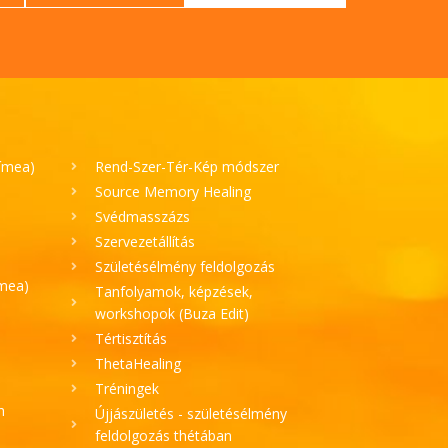
Tímea)
Rend-Szer-Tér-Kép módszer
Source Memory Healing
Svédmasszázs
Szervezetállítás
Születésélmény feldolgozás
ímea)
Tanfolyamok, képzések,
workshopok (Buza Edit)
Tértisztítás
ThetaHealing
Tréningek
h
Újjászületés - születésélmény
feldolgozás thétában