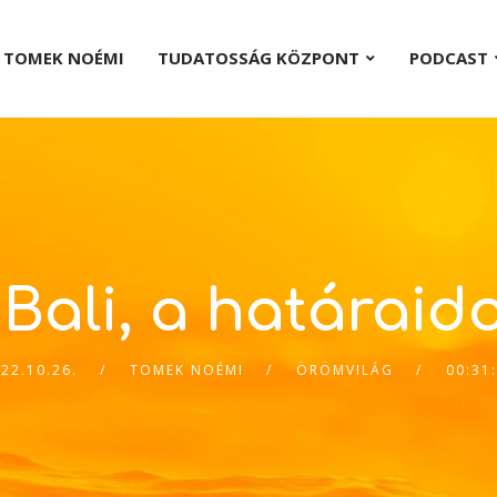
TOMEK NOÉMI
TUDATOSSÁG KÖZPONT
PODCAST
Bali, a határaid
22.10.26.
TOMEK NOÉMI
ÖRÖMVILÁG
00:31