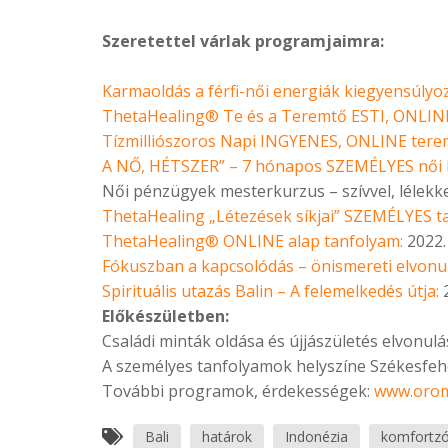
Szeretettel várlak programjaimra:
Karmaoldás a férfi-női energiák kiegyensúlyo
ThetaHealing® Te és a Teremtő ESTI, ONLINE
Tízmilliószoros Napi INGYENES, ONLINE terem
A NŐ, HÉTSZER” – 7 hónapos SZEMÉLYES női 
Női pénzügyek mesterkurzus – szívvel, lélekk
ThetaHealing „Létezések síkjai” SZEMÉLYES t
ThetaHealing® ONLINE alap tanfolyam:
2022.
Fókuszban a kapcsolódás – önismereti elvonu
Spirituális utazás Balin – A felemelkedés útja:
2
Előkészületben:
Családi minták oldása és újjászületés elvonulá
A személyes tanfolyamok helyszíne Székesfe
További programok, érdekességek:
www.orom
Bali
határok
Indonézia
komfortz