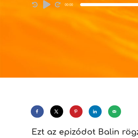
Audio
00:00
Player
Ezt az epizódot Balin rö