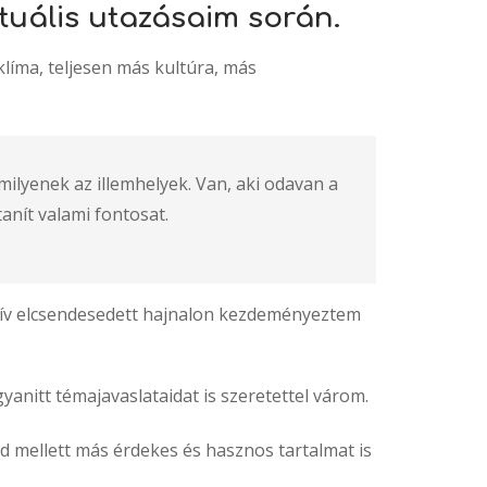
tuális utazásaim során.
klíma, teljesen más kultúra, más
ilyenek az illemhelyek. Van, aki odavan a
tanít valami fontosat.
atív elcsendesedett hajnalon kezdeményeztem
nitt témajavaslataidat is szeretettel várom.
ód mellett más érdekes és hasznos tartalmat is