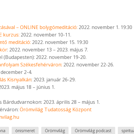
zásával – ONLINE bolygómeditáció:
2022. november 1. 19:30
 kurzus:
2022. november 10-11.
tő meditáció:
2022. november 15. 19:30
kör
: 2022. november 13 – 2023. május 7.
el (Budapesten): 2022. november 19-20.
anfolyam Székesfehérváron:
2022. november 22-26.
 december 2-4.
lás Kisnyalkán
: 2023. január 26-29.
023. május 18 – június 1.
s Bárdudvarnokon: 2023. április 28 – május 1.
hérváron:
Örömvilág Tudatosság Központ
vilag.hu
óna
önismeret
Örömvilág
Örömvilág podcast
spiritu