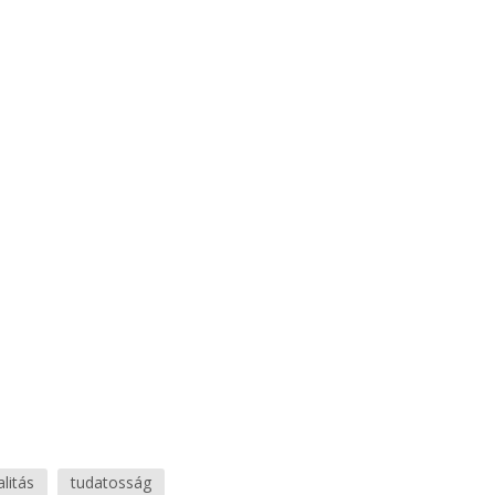
alitás
tudatosság