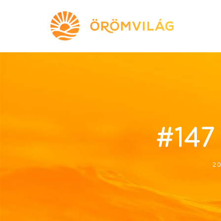
#147 
20