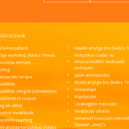
áltatások
sha konzultáció
Haladó arcjóga óra (Radics 
jóga workshop (Radics Tímea)
Holisztikus család- és
rendszerfelállító tanácsadó
rozófiai elemzés
tanfolyam
ching
Japán arcmasszázs
iosacralis terápia
Kezdő arcjóga óra (Radics T
ádállítás
Kineziotape
ádállítás Integrál Szemléletben
Köpölyözés
ládRendező csoport
Lávakagylós masszázs
lag-tér állítás
Meditációs oktatás
portos meditációk
Metamorf masszázs (Német
vezetési coaching
Mariann „Mary”)
ni arcjóga konzultáció (Radics