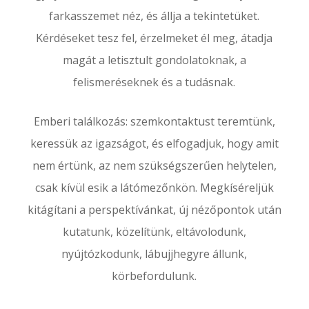
farkasszemet néz, és állja a tekintetüket.
Kérdéseket tesz fel, érzelmeket él meg, átadja
magát a letisztult gondolatoknak, a
felismeréseknek és a tudásnak.
Emberi találkozás: szemkontaktust teremtünk,
keressük az igazságot, és elfogadjuk, hogy amit
nem értünk, az nem szükségszerűen helytelen,
csak kívül esik a látómezőnkön. Megkíséreljük
kitágítani a perspektívánkat, új nézőpontok után
kutatunk, közelítünk, eltávolodunk,
nyújtózkodunk, lábujjhegyre állunk,
körbefordulunk.