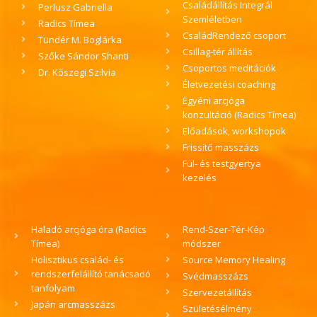
Családállítás Integrál
Perlusz Gabriella
Szemléletben
Radics Tímea
CsaládRendező csoport
Tündér M. Boglárka
Csillag-tér állítás
Szőke Sándor Shanti
Csoportos meditációk
Dr. Kőszegi Szilvia
Életvezetési coaching
Egyéni arcjóga
konzultáció (Radics Tímea)
Előadások, workshopok
Frissítő masszázs
Fül- és testgyertya
kezelés
Haladó arcjóga óra (Radics
Rend-Szer-Tér-Kép
Tímea)
módszer
Holisztikus család- és
Source Memory Healing
rendszerfelállító tanácsadó
Svédmasszázs
tanfolyam
Szervezetállítás
Japán arcmasszázs
Születésélmény