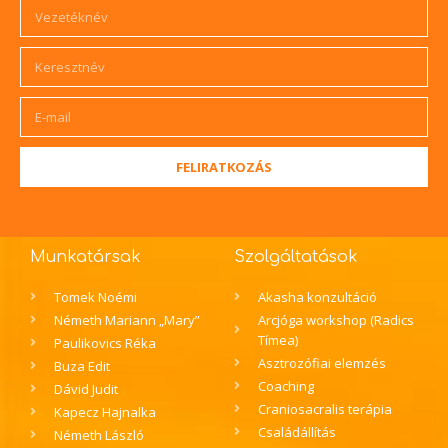
FELIRATKOZÁS
Munkatársak
Szolgáltatások
Tomek Noémi
Akasha konzultáció
Németh Mariann „Mary”
Arcjóga workshop (Radics
Tímea)
Paulikovics Réka
Asztrozófiai elemzés
Buza Edit
Coaching
Dávid Judit
Craniosacralis terápia
Kapecz Hajnalka
Családállítás
Németh László