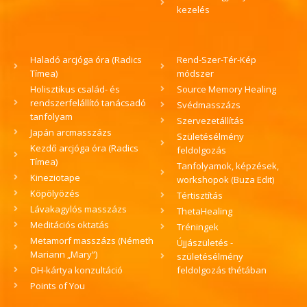
kezelés
Haladó arcjóga óra (Radics
Rend-Szer-Tér-Kép
Tímea)
módszer
Holisztikus család- és
Source Memory Healing
rendszerfelállító tanácsadó
Svédmasszázs
tanfolyam
Szervezetállítás
Japán arcmasszázs
Születésélmény
Kezdő arcjóga óra (Radics
feldolgozás
Tímea)
Tanfolyamok, képzések,
Kineziotape
workshopok (Buza Edit)
Köpölyözés
Tértisztítás
Lávakagylós masszázs
ThetaHealing
Meditációs oktatás
Tréningek
Metamorf masszázs (Németh
Újjászületés -
Mariann „Mary”)
születésélmény
OH-kártya konzultáció
feldolgozás thétában
Points of You