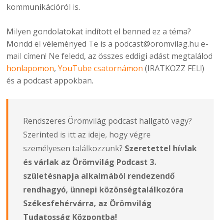
kommunikációról is.
Milyen gondolatokat indított el benned ez a téma?
Mondd el véleményed Te is a podcast@oromvilag.hu e-
mail címen! Ne feledd, az összes eddigi adást megtalálod
honlapomon
,
YouTube csatornámon
(IRATKOZZ FEL!)
és a podcast appokban.
Rendszeres Örömvilág podcast hallgató vagy?
Szerinted is itt az ideje, hogy végre
személyesen találkozzunk?
Szeretettel hívlak
és várlak az Örömvilág Podcast 3.
születésnapja alkalmából rendezendő
rendhagyó, ünnepi közönségtalálkozóra
Székesfehérvárra, az Örömvilág
Tudatosság Központba!