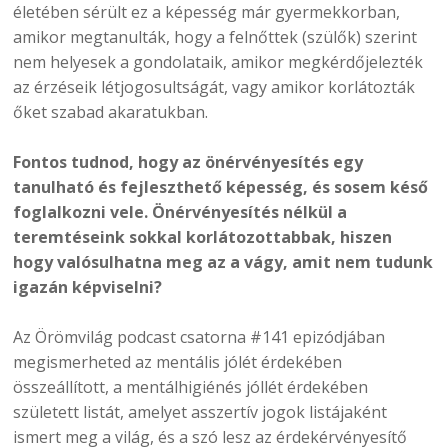
életében sérült ez a képesség már gyermekkorban,
amikor megtanulták, hogy a felnőttek (szülők) szerint
nem helyesek a gondolataik, amikor megkérdőjelezték
az érzéseik létjogosultságát, vagy amikor korlátozták
őket szabad akaratukban.
Fontos tudnod, hogy az önérvényesítés egy
tanulható és fejleszthető képesség, és sosem késő
foglalkozni vele. Önérvényesítés nélkül a
teremtéseink sokkal korlátozottabbak, hiszen
hogy valósulhatna meg az a vágy, amit nem tudunk
igazán képviselni?
Az Örömvilág podcast csatorna #141 epizódjában
megismerheted az mentális jólét érdekében
összeállított, a mentálhigiénés jóllét érdekében
született listát, amelyet asszertív jogok listájaként
ismert meg a világ, és a szó lesz az érdekérvényesítő