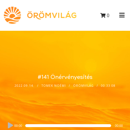
0
#141 Önérvényesítés
2022.09.14.
TOMEK NOÉMI
ÖRÖMVILÁG
00:33:08
Audio
00:00
00:00