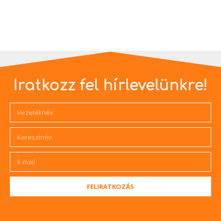
Iratkozz fel hírlevelünkre!
FELIRATKOZÁS