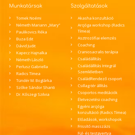
Munkatársak
Szolgáltatások
Tomek Noémi
Akasha konzultáció
Németh Mariann „Mary”
Arcjóga workshop (Radics
Tímea)
Paulikovics Réka
Asztrozófiai elemzés
Buza Edit
Coaching
Dávid Judit
Craniosacralis terápia
Kapecz Hajnalka
Családállítás
Németh László
Családállítás Integrál
Perlusz Gabriella
Szemléletben
Radics Tímea
CsaládRendező csoport
Tündér M. Boglárka
Csillag-tér állítás
Szőke Sándor Shanti
Csoportos meditációk
Dr. Kőszegi Szilvia
Életvezetési coaching
Egyéni arcjóga
konzultáció (Radics Tímea)
Előadások, workshopok
Frissítő masszázs
Fül- és testgyertya