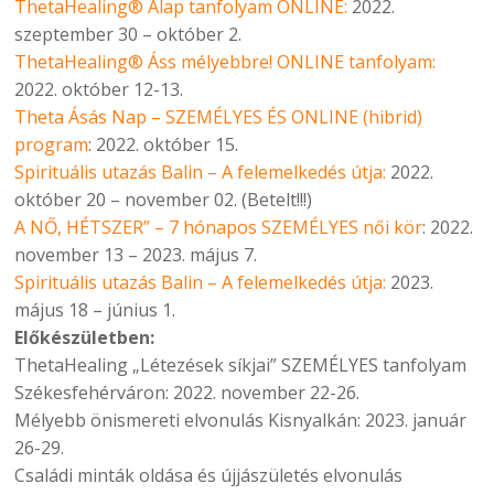
ThetaHealing® Alap tanfolyam ONLINE:
2022.
szeptember 30 – október 2.
ThetaHealing® Áss mélyebbre! ONLINE tanfolyam:
2022. október 12-13.
Theta Ásás Nap – SZEMÉLYES ÉS ONLINE (hibrid)
program
: 2022. október 15.
Spirituális utazás Balin – A felemelkedés útja:
2022.
október 20 – november 02. (Betelt!!!)
A NŐ, HÉTSZER” – 7 hónapos SZEMÉLYES női kör
: 2022.
november 13 – 2023. május 7.
Spirituális utazás Balin – A felemelkedés útja:
2023.
május 18 – június 1.
Előkészületben:
ThetaHealing „Létezések síkjai” SZEMÉLYES tanfolyam
Székesfehérváron: 2022. november 22-26.
Mélyebb önismereti elvonulás Kisnyalkán: 2023. január
26-29.
Családi minták oldása és újjászületés elvonulás