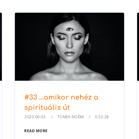
to
increase
or
decrease
volume.
#33 …amikor nehéz a
spirituális út
2020.06.03.
TOMEK NOÉMI
0:32:28
READ MORE