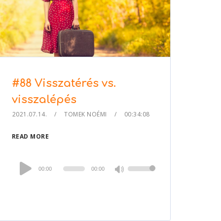
#88 Visszatérés vs.
visszalépés
2021.07.14.
TOMEK NOÉMI
00:34:08
READ MORE
Audio
00:00
00:00
Use
Player
Up/Down
Arrow
keys