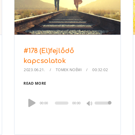
#178 (El)fejlődő
kapcsolatok
2023.06.21.
TOMEK NOÉMI
00:32:02
READ MORE
Audio
00:00
00:00
Use
Player
Up/Down
Arrow
keys