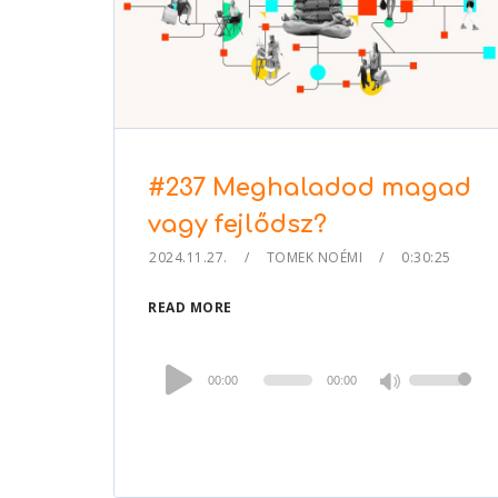
#237 Meghaladod magad
vagy fejlődsz?
2024.11.27.
TOMEK NOÉMI
0:30:25
READ MORE
Audio
00:00
00:00
Use
Player
Up/Down
Arrow
keys