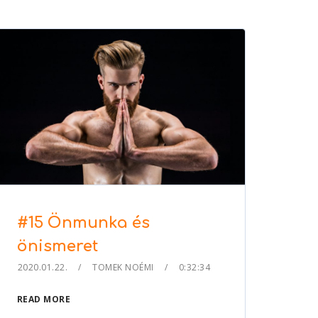
to
increase
or
decrease
volume.
#15 Önmunka és
önismeret
2020.01.22.
TOMEK NOÉMI
0:32:34
READ MORE