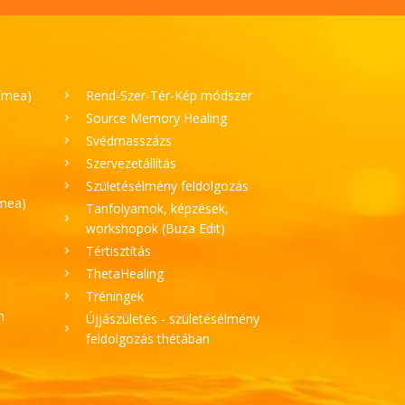
Tímea)
Rend-Szer-Tér-Kép módszer
Source Memory Healing
Svédmasszázs
Szervezetállítás
Születésélmény feldolgozás
ímea)
Tanfolyamok, képzések,
workshopok (Buza Edit)
Tértisztítás
ThetaHealing
Tréningek
h
Újjászületés - születésélmény
feldolgozás thétában