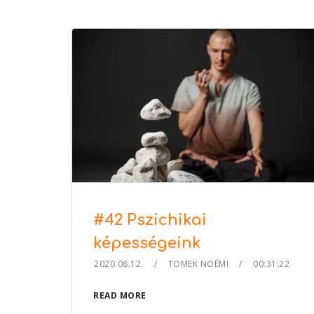
to
increase
or
decrease
volume.
#42 Pszichikai
képességeink
2020.08.12.
TOMEK NOÉMI
00:31:22
READ MORE