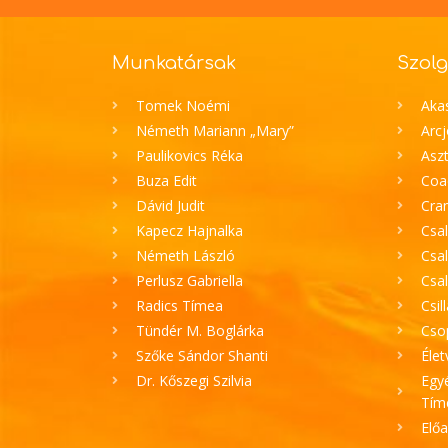
Munkatársak
Szolg
Tomek Noémi
Aka
Németh Mariann „Mary”
Arc
Paulikovics Réka
Aszt
Buza Edit
Coa
Dávid Judit
Cran
Kapecz Hajnalka
Csal
Németh László
Csal
Perlusz Gabriella
Csa
Radics Tímea
Csil
Tündér M. Boglárka
Cso
Szőke Sándor Shanti
Élet
Dr. Kőszegi Szilvia
Egyé
Tím
Elő