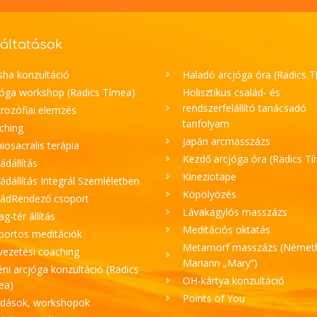
áltatások
sha konzultáció
Haladó arcjóga óra (Radics 
jóga workshop (Radics Tímea)
Holisztikus család- és
rendszerfelállító tanácsadó
rozófiai elemzés
tanfolyam
ching
Japán arcmasszázs
iosacralis terápia
Kezdő arcjóga óra (Radics T
ádállítás
Kineziotape
ádállítás Integrál Szemléletben
Köpölyözés
ládRendező csoport
Lávakagylós masszázs
lag-tér állítás
Meditációs oktatás
portos meditációk
Metamorf masszázs (Német
vezetési coaching
Mariann „Mary”)
ni arcjóga konzultáció (Radics
OH-kártya konzultáció
ea)
Points of You
adások, workshopok