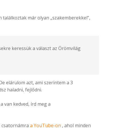
n találkoztak már olyan „szakemberekkel”,
sekre keressük a választ az Örömvilág
e elárulom azt, ami szerintem a 3
z haladni, fejlődni.
a van kedved, írd meg a
ol csatornámra
a YouTube-on
, ahol minden