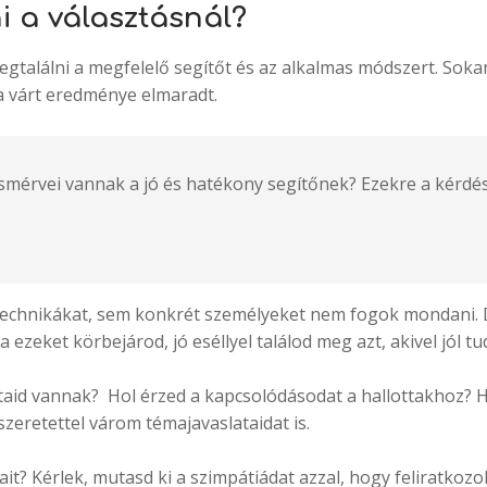
 a választásnál?
gtalálni a megfelelő segítőt és az alkalmas módszert. Soka
a várt eredménye elmaradt.
smérvei vannak a jó és hatékony segítőnek? Ezekre a kérdé
technikákat, sem konkrét személyeket nem fogok mondani. D
eket körbejárod, jó eséllyel találod meg azt, akivel jól tuds
ataid vannak? Hol érzed a kapcsolódásodat a hallottakhoz? H
zeretettel várom témajavaslataidat is.
it? Kérlek, mutasd ki a szimpátiádat azzal, hogy feliratkoz