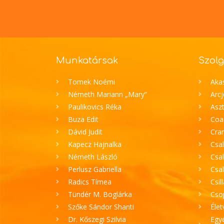
Munkatársak
Szolg
Tomek Noémi
Aka
Németh Mariann „Mary”
Arc
Paulikovics Réka
Aszt
Buza Edit
Coa
Dávid Judit
Cran
Kapecz Hajnalka
Csal
Németh László
Csal
Perlusz Gabriella
Csa
Radics Tímea
Csil
Tündér M. Boglárka
Cso
Szőke Sándor Shanti
Élet
Dr. Kőszegi Szilvia
Egyé