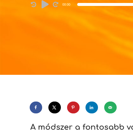
Audio
00:00
Player
A módszer a fontosabb va