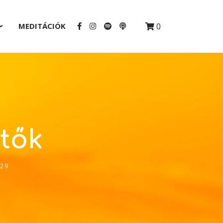
MEDITÁCIÓK
0
ítők
:29
2x
1.5x
1.25x
1x
0.75x