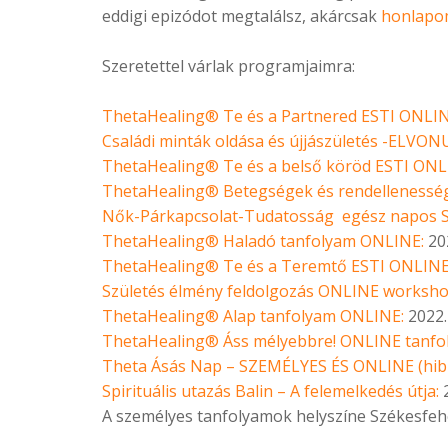
eddigi epizódot megtalálsz, akárcsak
honlap
Szeretettel várlak programjaimra:
ThetaHealing® Te és a Partnered ESTI ONLI
Családi minták oldása és újjászületés -ELV
ThetaHealing
®
Te és a belső köröd ESTI ONL
ThetaHealing® Betegségek és rendelleness
Nők-Párkapcsolat-Tudatosság egész napos 
ThetaHealing® Haladó tanfolyam ONLINE:
20
ThetaHealing® Te és a Teremtő ESTI ONLINE
Születés élmény feldolgozás ONLINE worksh
ThetaHealing® Alap tanfolyam ONLINE:
2022.
ThetaHealing® Áss mélyebbre! ONLINE tanfo
Theta Ásás Nap – SZEMÉLYES ÉS ONLINE (hib
Spirituális utazás Balin – A felemelkedés útja:
2
A személyes tanfolyamok helyszíne Székesfe