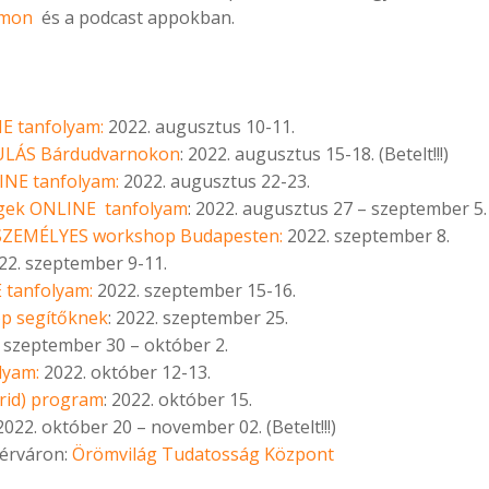
omon
és a podcast appokban.
NE tanfolyam:
2022. augusztus 10-11.
ONULÁS Bárdudvarnokon
: 2022. augusztus 15-18. (Betelt!!!)
INE tanfolyam:
2022. augusztus 22-23.
égek ONLINE tanfolyam
: 2022. augusztus 27 – szeptember 5.
SZEMÉLYES workshop Budapesten:
2022. szeptember 8.
22. szeptember 9-11.
 tanfolyam:
2022. szeptember 15-16.
op segítőknek
: 2022. szeptember 25.
 szeptember 30 – október 2.
lyam:
2022. október 12-13.
rid) program
: 2022. október 15.
022. október 20 – november 02. (Betelt!!!)
hérváron:
Örömvilág Tudatosság Központ