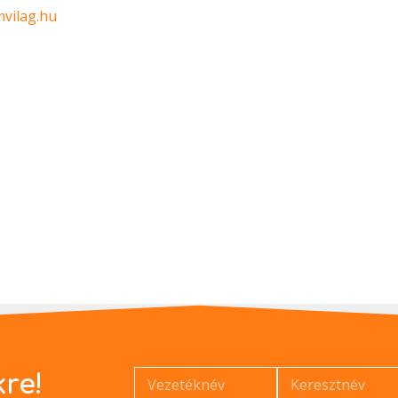
vilag.hu
kre!