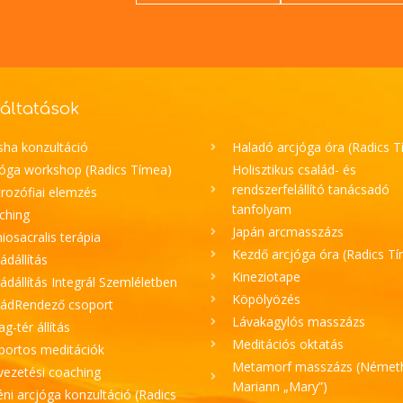
áltatások
sha konzultáció
Haladó arcjóga óra (Radics 
jóga workshop (Radics Tímea)
Holisztikus család- és
rendszerfelállító tanácsadó
rozófiai elemzés
tanfolyam
ching
Japán arcmasszázs
iosacralis terápia
Kezdő arcjóga óra (Radics T
ádállítás
Kineziotape
ádállítás Integrál Szemléletben
Köpölyözés
ládRendező csoport
Lávakagylós masszázs
lag-tér állítás
Meditációs oktatás
portos meditációk
Metamorf masszázs (Német
vezetési coaching
Mariann „Mary”)
ni arcjóga konzultáció (Radics