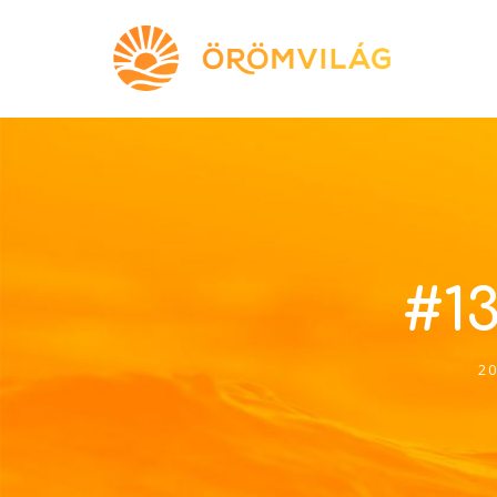
#13
20