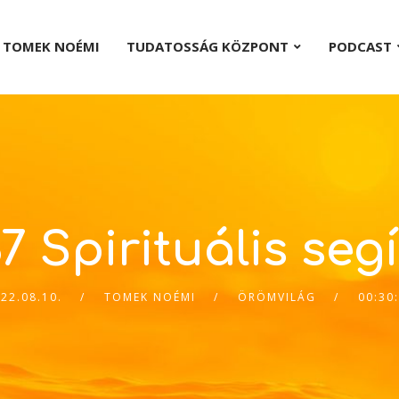
TOMEK NOÉMI
TUDATOSSÁG KÖZPONT
PODCAST
7 Spirituális seg
22.08.10.
TOMEK NOÉMI
ÖRÖMVILÁG
00:30