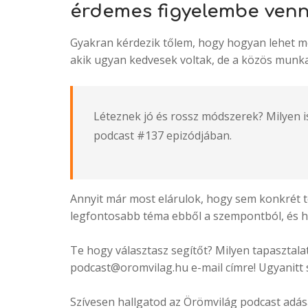
érdemes figyelembe venni
Gyakran kérdezik tőlem, hogy hogyan lehet me
akik ugyan kedvesek voltak, de a közös munk
Léteznek jó és rossz módszerek? Milyen i
podcast #137 epizódjában.
Annyit már most elárulok, hogy sem konkrét 
legfontosabb téma ebből a szempontból, és ha ez
Te hogy választasz segítőt? Milyen tapasztal
podcast@oromvilag.hu e-mail címre! Ugyanitt s
Szívesen hallgatod az Örömvilág podcast adása