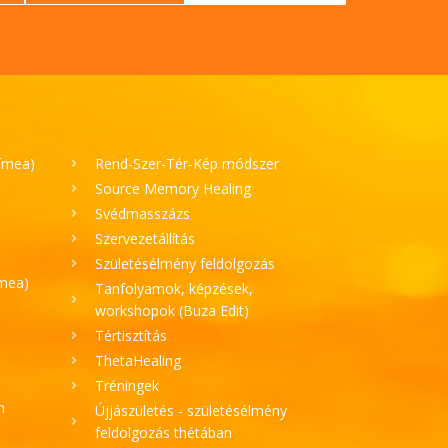
Tímea)
Rend-Szer-Tér-Kép módszer
Source Memory Healing
Svédmasszázs
Szervezetállítás
Születésélmény feldolgozás
ímea)
Tanfolyamok, képzések,
workshopok (Buza Edit)
Tértisztítás
ThetaHealing
Tréningek
h
Újjászületés - születésélmény
feldolgozás thétában