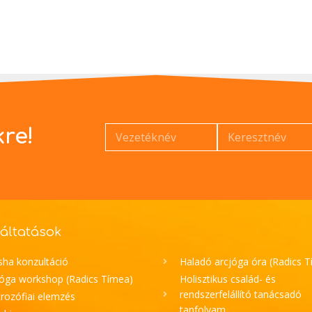
kre!
áltatások
sha konzultáció
Haladó arcjóga óra (Radics 
jóga workshop (Radics Tímea)
Holisztikus család- és
rendszerfelállító tanácsadó
rozófiai elemzés
tanfolyam