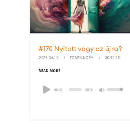
#170 Nyitott vagy az újra?
2023.04.19.
TOMEK NOÉMI
00:30:25
READ MORE
Audio
00:00
00:00
Use
Player
Up/Down
Arrow
keys
to
increase