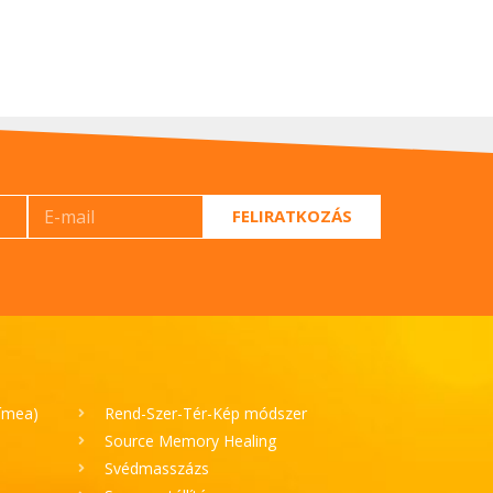
FELIRATKOZÁS
Tímea)
Rend-Szer-Tér-Kép módszer
Source Memory Healing
Svédmasszázs