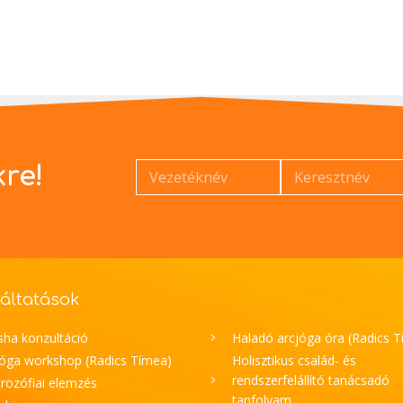
kre!
áltatások
sha konzultáció
Haladó arcjóga óra (Radics 
jóga workshop (Radics Tímea)
Holisztikus család- és
rendszerfelállító tanácsadó
rozófiai elemzés
tanfolyam