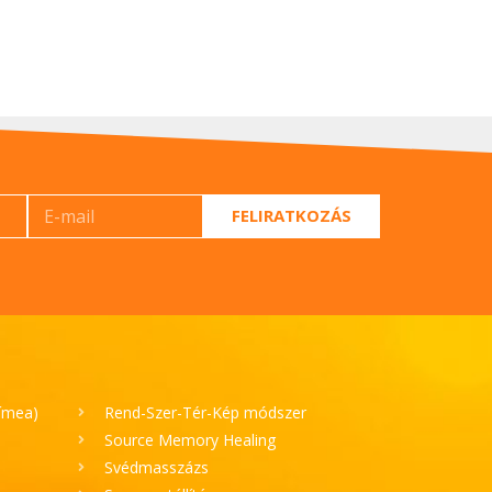
FELIRATKOZÁS
Tímea)
Rend-Szer-Tér-Kép módszer
Source Memory Healing
Svédmasszázs