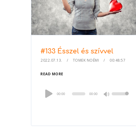
#133 Ésszel és szívvel
2022.07.13.
TOMEK NOÉMI
00:48:57
READ MORE
Audio
00:00
00:00
Use
Player
Up/Down
Arrow
keys
to
increase