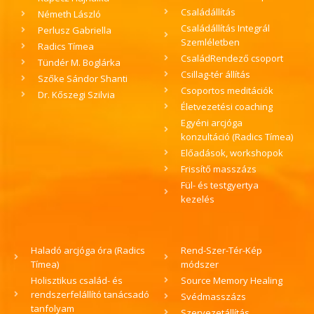
Családállítás
Németh László
Családállítás Integrál
Perlusz Gabriella
Szemléletben
Radics Tímea
CsaládRendező csoport
Tündér M. Boglárka
Csillag-tér állítás
Szőke Sándor Shanti
Csoportos meditációk
Dr. Kőszegi Szilvia
Életvezetési coaching
Egyéni arcjóga
konzultáció (Radics Tímea)
Előadások, workshopok
Frissítő masszázs
Fül- és testgyertya
kezelés
Haladó arcjóga óra (Radics
Rend-Szer-Tér-Kép
Tímea)
módszer
Holisztikus család- és
Source Memory Healing
rendszerfelállító tanácsadó
Svédmasszázs
tanfolyam
Szervezetállítás