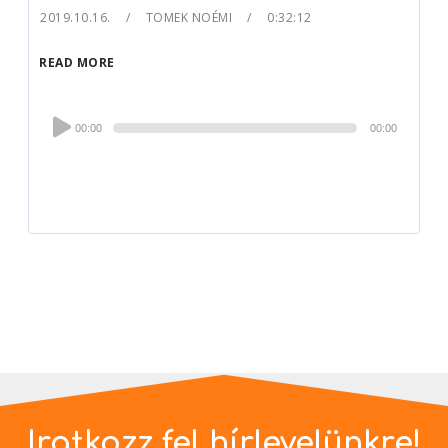
2019.10.16.
TOMEK NOÉMI
0:32:12
READ MORE
Audio
00:00
00:00
Player
Iratkozz fel hírlevelünkre!