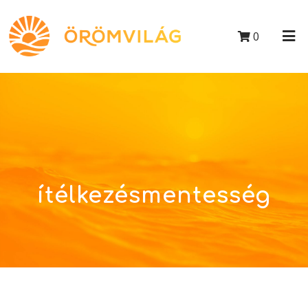
0
ítélkezésmentesség