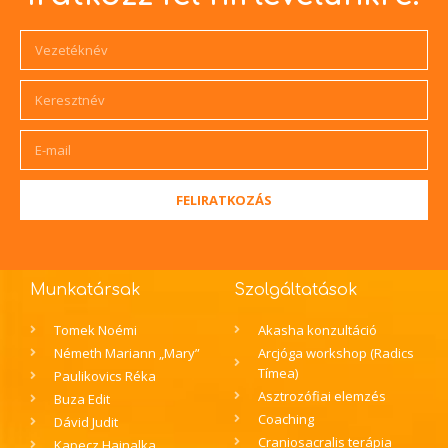
FELIRATKOZÁS
Munkatársak
Szolgáltatások
Tomek Noémi
Akasha konzultáció
Németh Mariann „Mary”
Arcjóga workshop (Radics
Tímea)
Paulikovics Réka
Asztrozófiai elemzés
Buza Edit
Coaching
Dávid Judit
Craniosacralis terápia
Kapecz Hajnalka