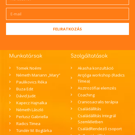
FELIRATKOZÁS
Munkatársak
Szolgáltatások
Tomek Noémi
Akasha konzultáció
Németh Mariann „Mary”
Arcjóga workshop (Radics
Tímea)
Paulikovics Réka
Asztrozófiai elemzés
Buza Edit
Coaching
Dávid Judit
Craniosacralis terápia
Kapecz Hajnalka
Családállítás
Németh László
Családállítás Integrál
Perlusz Gabriella
Szemléletben
Radics Tímea
CsaládRendező csoport
Tündér M. Boglárka