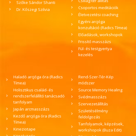
Csillag-tér állítás
Szőke Sándor Shanti
Csoportos meditációk
Dr. Kőszegi Szilvia
Életvezetési coaching
Egyéni arcjóga
konzultáció (Radics Tímea)
Előadások, workshopok
Frissítő masszázs
Fül- és testgyertya
kezelés
Haladó arcjóga óra (Radics
Rend-Szer-Tér-Kép
Tímea)
módszer
Holisztikus család- és
Source Memory Healing
rendszerfelállító tanácsadó
Svédmasszázs
tanfolyam
Szervezetállítás
Japán arcmasszázs
Születésélmény
Kezdő arcjóga óra (Radics
feldolgozás
Tímea)
Tanfolyamok, képzések,
Kineziotape
workshopok (Buza Edit)