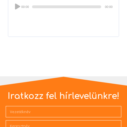
Audio
00:00
00:00
Player
Iratkozz fel hírlevelünkre!