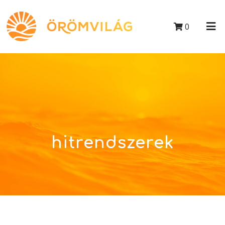
0
hitrendszerek