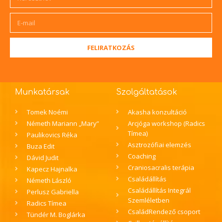
FELIRATKOZÁS
Munkatársak
Szolgáltatások
Tomek Noémi
Akasha konzultáció
Németh Mariann „Mary”
Arcjóga workshop (Radics
Tímea)
Paulikovics Réka
Asztrozófiai elemzés
Buza Edit
Coaching
Dávid Judit
Craniosacralis terápia
Kapecz Hajnalka
Családállítás
Németh László
Családállítás Integrál
Perlusz Gabriella
Szemléletben
Radics Tímea
CsaládRendező csoport
Tündér M. Boglárka