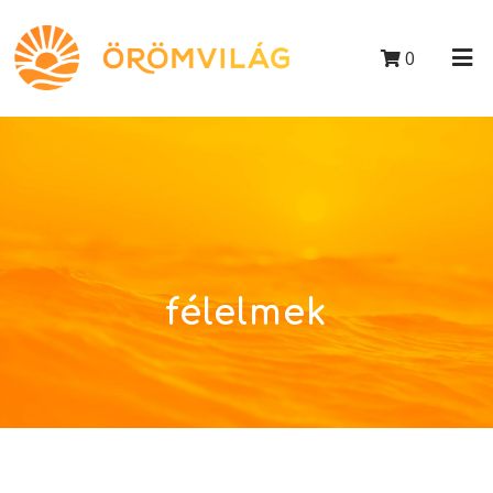
0
félelmek