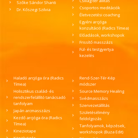
Csillag-tér állítás
Szőke Sándor Shanti
Csoportos meditációk
Dr. Kőszegi Szilvia
Életvezetési coaching
Egyéni arcjóga
konzultáció (Radics Tímea)
Előadások, workshopok
Frissítő masszázs
Fül- és testgyertya
kezelés
Haladó arcjóga óra (Radics
Rend-Szer-Tér-Kép
Tímea)
módszer
Holisztikus család- és
Source Memory Healing
rendszerfelállító tanácsadó
Svédmasszázs
tanfolyam
Szervezetállítás
Japán arcmasszázs
Születésélmény
Kezdő arcjóga óra (Radics
feldolgozás
Tímea)
Tanfolyamok, képzések,
Kineziotape
workshopok (Buza Edit)