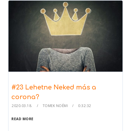
#23 Lehetne Neked más a
corona?
2020.03.18.
TOMEK NOÉMI
0:32:32
READ MORE