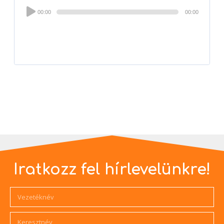
Audio
00:00
00:00
Player
Iratkozz fel hírlevelünkre!