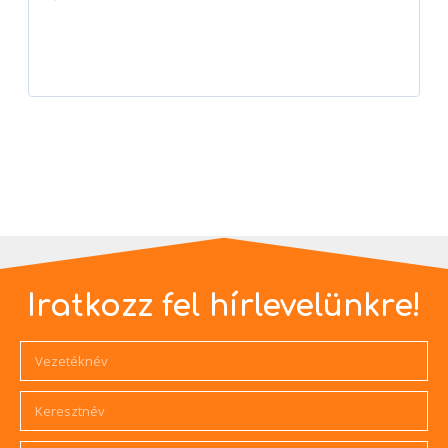
Player
Iratkozz fel hírlevelünkre!