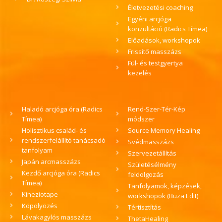
Életvezetési coaching
Egyéni arcjóga
konzultáció (Radics Tímea)
Előadások, workshopok
Frissítő masszázs
Fül- és testgyertya
kezelés
Haladó arcjóga óra (Radics
Rend-Szer-Tér-Kép
Tímea)
módszer
Holisztikus család- és
Source Memory Healing
rendszerfelállító tanácsadó
Svédmasszázs
tanfolyam
Szervezetállítás
Japán arcmasszázs
Születésélmény
Kezdő arcjóga óra (Radics
feldolgozás
Tímea)
Tanfolyamok, képzések,
Kineziotape
workshopok (Buza Edit)
Köpölyözés
Tértisztítás
Lávakagylós masszázs
ThetaHealing