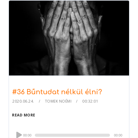
#36 Bűntudat nélkül élni?
2020.06.24.
TOMEK NOÉMI
00:32:01
READ MORE
Audio
00:00
00:00