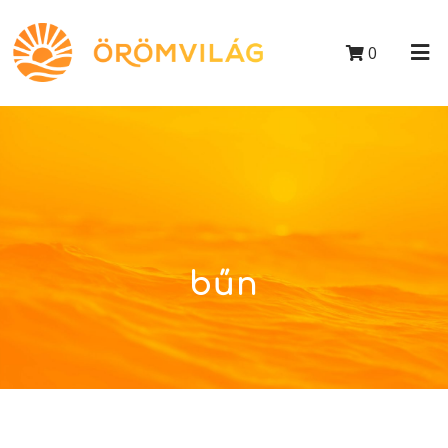
0
bűn