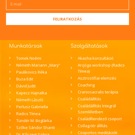
FELIRATKOZÁS
Munkatársak
Szolgáltatások
Tomek Noémi
Akasha konzultáció
Németh Mariann „Mary”
Arcjóga workshop (Radics
Tímea)
Paulikovics Réka
Asztrozófiai elemzés
Buza Edit
Coaching
Dávid Judit
Craniosacralis terápia
Kapecz Hajnalka
Családállítás
Németh László
Családállítás Integrál
Perlusz Gabriella
Szemléletben
Radics Tímea
CsaládRendező csoport
Tündér M. Boglárka
Csillag-tér állítás
Szőke Sándor Shanti
Csoportos meditációk
Dr. Kőszegi Szilvia