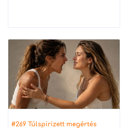
Player
#269 Túlspirizett megértés