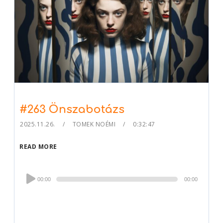
#263 Önszabotázs
2025.11.26.
TOMEK NOÉMI
0:32:47
READ MORE
Audio
00:00
00:00
Player