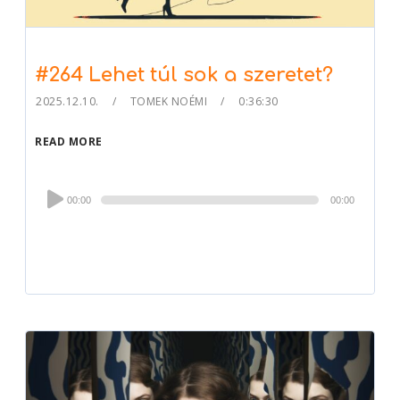
#264 Lehet túl sok a szeretet?
2025.12.10.
TOMEK NOÉMI
0:36:30
READ MORE
Audio
00:00
00:00
Player