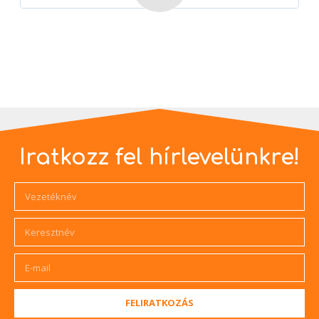
Iratkozz fel hírlevelünkre!
FELIRATKOZÁS