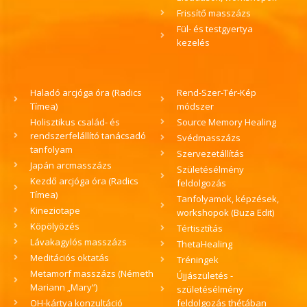
Frissítő masszázs
Fül- és testgyertya
kezelés
Haladó arcjóga óra (Radics
Rend-Szer-Tér-Kép
Tímea)
módszer
Holisztikus család- és
Source Memory Healing
rendszerfelállító tanácsadó
Svédmasszázs
tanfolyam
Szervezetállítás
Japán arcmasszázs
Születésélmény
Kezdő arcjóga óra (Radics
feldolgozás
Tímea)
Tanfolyamok, képzések,
Kineziotape
workshopok (Buza Edit)
Köpölyözés
Tértisztítás
Lávakagylós masszázs
ThetaHealing
Meditációs oktatás
Tréningek
Metamorf masszázs (Németh
Újjászületés -
Mariann „Mary”)
születésélmény
OH-kártya konzultáció
feldolgozás thétában