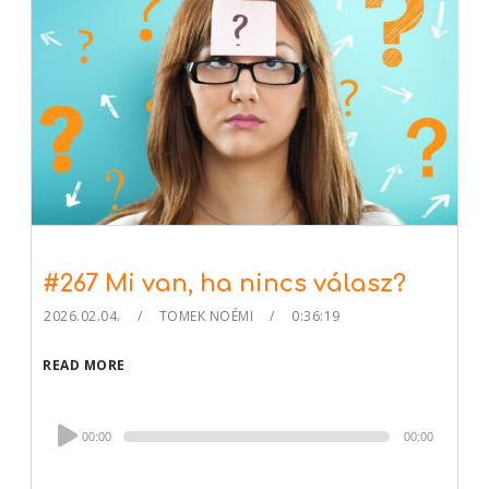
#267 Mi van, ha nincs válasz?
2026.02.04.
TOMEK NOÉMI
0:36:19
READ MORE
Audio
00:00
00:00
Player