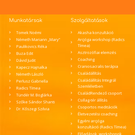
Munkatársak
Szolgáltatások
Tomek Noémi
Akasha konzultáció
Németh Mariann „Mary”
Arcjóga workshop (Radics
Tímea)
Paulikovics Réka
Asztrozófiai elemzés
Buza Edit
Coaching
Dávid Judit
Craniosacralis terápia
Kapecz Hajnalka
Családállítás
Németh László
Családállítás Integrál
Perlusz Gabriella
Szemléletben
Radics Tímea
CsaládRendező csoport
Tündér M. Boglárka
Csillag-tér állítás
Szőke Sándor Shanti
Csoportos meditációk
Dr. Kőszegi Szilvia
Életvezetési coaching
Egyéni arcjóga
konzultáció (Radics Tímea)
Előadások, workshopok