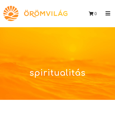
0
spiritualitás