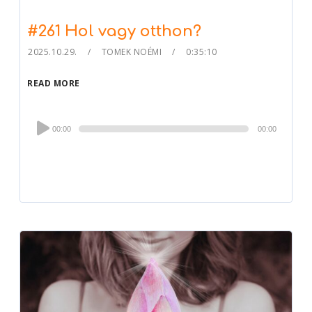
#261 Hol vagy otthon?
2025.10.29.
TOMEK NOÉMI
0:35:10
READ MORE
Audio
00:00
00:00
Player