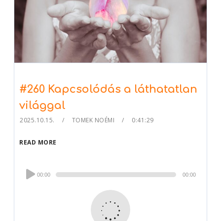
#260 Kapcsolódás a láthatatlan
világgal
2025.10.15.
TOMEK NOÉMI
0:41:29
READ MORE
Audio
00:00
00:00
Player