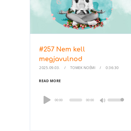
#257 Nem kell
megjavulnod
2025.09.03.
TOMEK NOÉMI
0:36:30
READ MORE
Audio
00:00
00:00
Use
Player
Up/Down
Arrow
keys