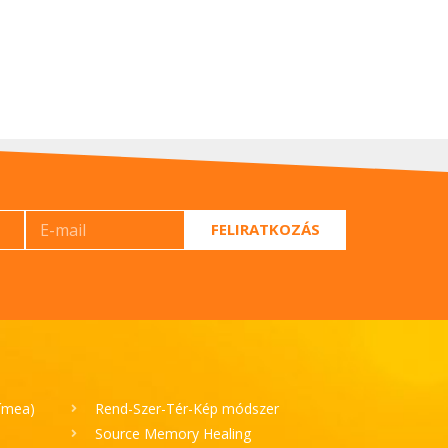
FELIRATKOZÁS
Tímea)
Rend-Szer-Tér-Kép módszer
Source Memory Healing