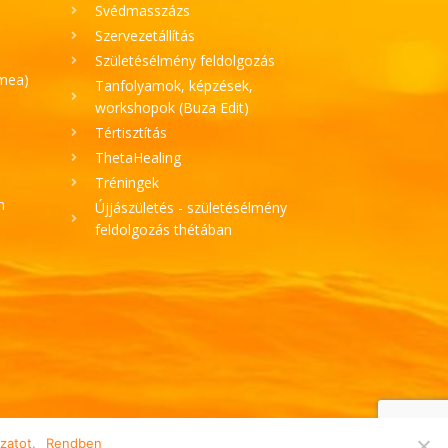
Svédmasszázs
Szervezetállítás
Születésélmény feldolgozás
ímea)
Tanfolyamok, képzések,
workshopok (Buza Edit)
Tértisztítás
ThetaHealing
Tréningek
h
Újjászületés - születésélmény
feldolgozás thétában
zatot.
Rendben