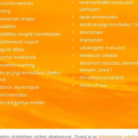
rendszerfelállító tanácsadó
rozófiai elemzés
tanfolyam
ching
Japán arcmasszázs
iosacralis terápia
Kezdő arcjóga óra (Radics T
ádállítás
Kineziotape
ádállítás Integrál Szemléletben
Köpölyözés
ládRendező csoport
Lávakagylós masszázs
lag-tér állítás
Meditációs oktatás
portos meditációk
Metamorf masszázs (Német
vezetési coaching
Mariann „Mary”)
ni arcjóga konzultáció (Radics
OH-kártya konzultáció
ea)
Points of You
adások, workshopok
sítő masszázs
 és testgyertya kezelés
élmény érdekében sütiket alkalmazunk. Olvasd el az
Adatvédelmi nyilatko