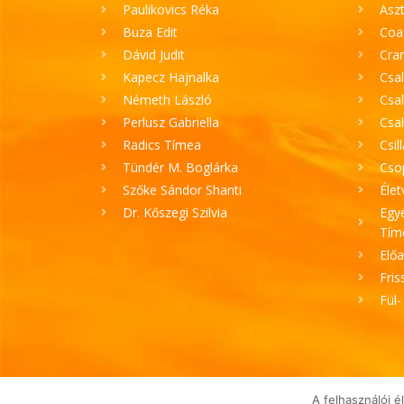
Paulikovics Réka
Aszt
Buza Edit
Coa
Dávid Judit
Cran
Kapecz Hajnalka
Csal
Németh László
Csal
Perlusz Gabriella
Csa
Radics Tímea
Csil
Tündér M. Boglárka
Cso
Szőke Sándor Shanti
Élet
Dr. Kőszegi Szilvia
Egyé
Tím
Elő
Fris
Fül-
A felhasználói 