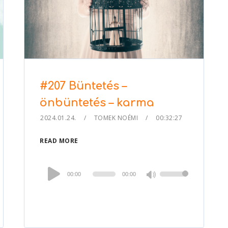
#207 Büntetés –
önbüntetés – karma
2024.01.24.
TOMEK NOÉMI
00:32:27
READ MORE
Audio
00:00
00:00
Use
Player
Up/Down
Arrow
keys