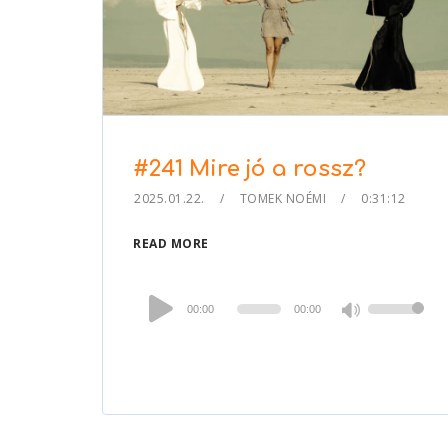
#241 Mire jó a rossz?
2025.01.22.
TOMEK NOÉMI
0:31:12
READ MORE
Audio
00:00
00:00
Use
Player
Up/Down
Arrow
keys
to
increase