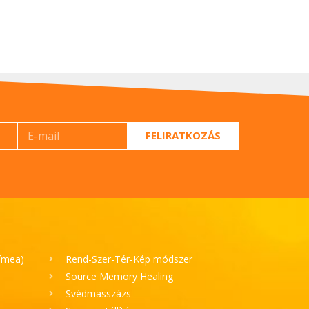
FELIRATKOZÁS
Tímea)
Rend-Szer-Tér-Kép módszer
Source Memory Healing
Svédmasszázs