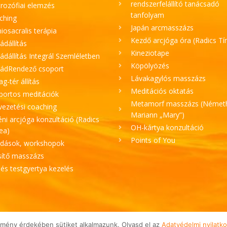
rendszerfelállító tanácsadó
rozófiai elemzés
tanfolyam
ching
Japán arcmasszázs
iosacralis terápia
Kezdő arcjóga óra (Radics T
ádállítás
Kineziotape
ádállítás Integrál Szemléletben
Köpölyözés
ládRendező csoport
Lávakagylós masszázs
lag-tér állítás
Meditációs oktatás
portos meditációk
Metamorf masszázs (Német
vezetési coaching
Mariann „Mary”)
ni arcjóga konzultáció (Radics
OH-kártya konzultáció
ea)
Points of You
adások, workshopok
sítő masszázs
 és testgyertya kezelés
élmény érdekében sütiket alkalmazunk. Olvasd el az
Adatvédelmi nyilatko