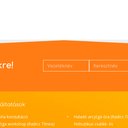
kre!
áltatások
sha konzultáció
Haladó arcjóga óra (Radics 
jóga workshop (Radics Tímea)
Holisztikus család- és