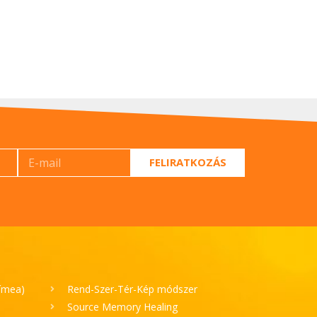
FELIRATKOZÁS
Tímea)
Rend-Szer-Tér-Kép módszer
Source Memory Healing