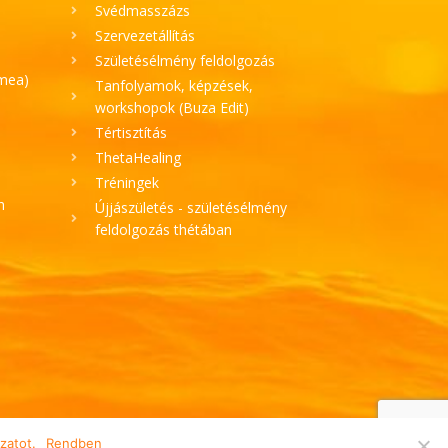
Svédmasszázs
Szervezetállítás
Születésélmény feldolgozás
ímea)
Tanfolyamok, képzések,
workshopok (Buza Edit)
Tértisztítás
ThetaHealing
Tréningek
h
Újjászületés - születésélmény
feldolgozás thétában
zatot.
Rendben