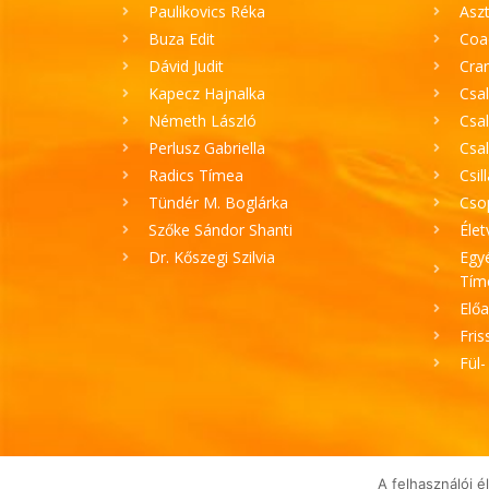
Paulikovics Réka
Aszt
Buza Edit
Coa
Dávid Judit
Cran
Kapecz Hajnalka
Csal
Németh László
Csal
Perlusz Gabriella
Csa
Radics Tímea
Csil
Tündér M. Boglárka
Cso
Szőke Sándor Shanti
Élet
Dr. Kőszegi Szilvia
Egyé
Tím
Elő
Fris
Fül-
A felhasználói 