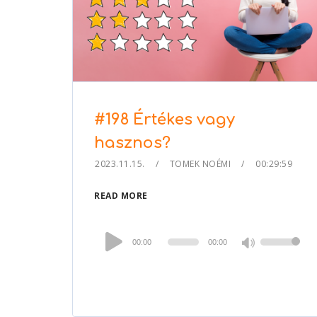
#198 Értékes vagy
hasznos?
2023.11.15.
TOMEK NOÉMI
00:29:59
READ MORE
Audio
00:00
00:00
Use
Player
Up/Down
Arrow
keys