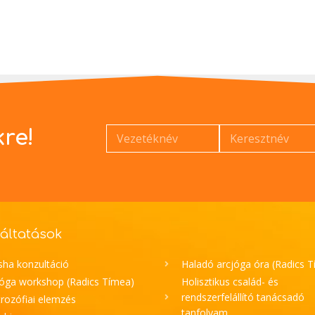
kre!
áltatások
sha konzultáció
Haladó arcjóga óra (Radics 
jóga workshop (Radics Tímea)
Holisztikus család- és
rendszerfelállító tanácsadó
rozófiai elemzés
tanfolyam