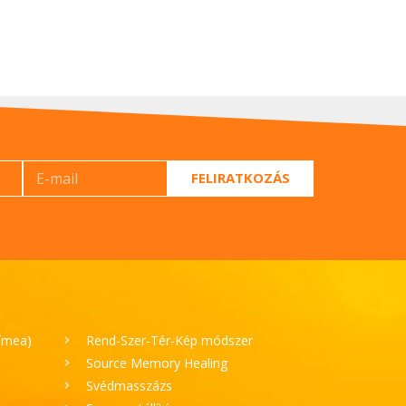
FELIRATKOZÁS
Tímea)
Rend-Szer-Tér-Kép módszer
Source Memory Healing
Svédmasszázs