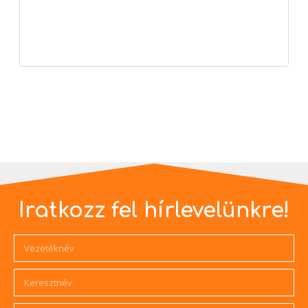
Player
Iratkozz fel hírlevelünkre!