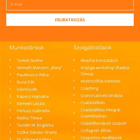
FELIRATKOZÁS
Munkatársak
Szolgáltatások
Tomek Noémi
Akasha konzultáció
Németh Mariann „Mary”
Arcjóga workshop (Radics
Tímea)
Paulikovics Réka
Asztrozófiai elemzés
Buza Edit
Coaching
Dávid Judit
Craniosacralis terápia
Kapecz Hajnalka
Családállítás
Németh László
Családállítás Integrál
Perlusz Gabriella
Szemléletben
Radics Tímea
CsaládRendező csoport
Tündér M. Boglárka
Csillag-tér állítás
Szőke Sándor Shanti
Csoportos meditációk
Dr. Kőszegi Szilvia