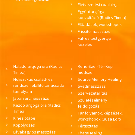
Életvezetési coaching
Egyéni arcjóga
konzultáció (Radics Tímea)
Előadások, workshopok
Frissítő masszázs
Fül- és testgyertya
kezelés
Haladó arcjóga óra (Radics
Rend-Szer-Tér-Kép
Tímea)
módszer
Holisztikus család- és
Source Memory Healing
rendszerfelállító tanácsadó
Svédmasszázs
tanfolyam
Szervezetállítás
Japán arcmasszázs
Születésélmény
Kezdő arcjóga óra (Radics
feldolgozás
Tímea)
Tanfolyamok, képzések,
Kineziotape
workshopok (Buza Edit)
Köpölyözés
Tértisztítás
Lávakagylós masszázs
ThetaHealing