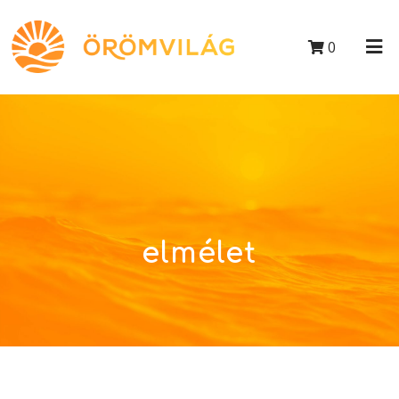
0
elmélet