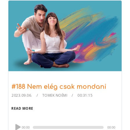
#188 Nem elég csak mondani
2023.09.06.
TOMEK NOÉMI
00:31:15
READ MORE
Audio
00:00
00:00