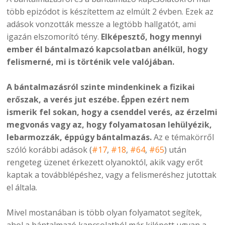
több epizódot is készítettem az elmúlt 2 évben. Ezek az
adások vonzották messze a legtöbb hallgatót, ami
igazán elszomorító tény.
Elképesztő, hogy mennyi
ember él bántalmazó kapcsolatban anélkül, hogy
felismerné, mi is történik vele valójában.
A bántalmazásról szinte mindenkinek a fizikai
erőszak, a verés jut eszébe. Éppen ezért nem
ismerik fel sokan, hogy a csenddel verés, az érzelmi
megvonás vagy az, hogy folyamatosan lehülyézik,
lebarmozzák, éppúgy bántalmazás.
Az e témakörről
szóló korábbi adások (
#17
,
#18
,
#64
,
#65
) után
rengeteg üzenet érkezett olyanoktól, akik vagy erőt
kaptak a továbblépéshez, vagy a felismeréshez jutottak
el általa.
Mivel mostanában is több olyan folyamatot segítek,