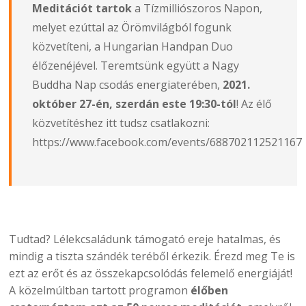
Meditációt tartok
a Tízmilliószoros Napon,
melyet ezúttal az Örömvilágból fogunk
közvetíteni, a
Hungarian Handpan Duo
élőzenéjével. Teremtsünk együtt a Nagy
Buddha Nap csodás energiaterében,
2021.
október 27-én, szerdán este 19:30-tól
! Az élő
közvetítéshez itt tudsz csatlakozni:
https://www.facebook.com/events/688702112521167
Tudtad? Lélekcsaládunk támogató ereje hatalmas, és
mindig a tiszta szándék teréből érkezik. Érezd meg Te is
ezt az erőt és az összekapcsolódás felemelő energiáját!
A közelmúltban tartott programon
élőben