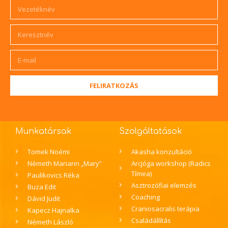
FELIRATKOZÁS
Munkatársak
Szolgáltatások
Tomek Noémi
Akasha konzultáció
Németh Mariann „Mary”
Arcjóga workshop (Radics
Tímea)
Paulikovics Réka
Asztrozófiai elemzés
Buza Edit
Coaching
Dávid Judit
Craniosacralis terápia
Kapecz Hajnalka
Családállítás
Németh László