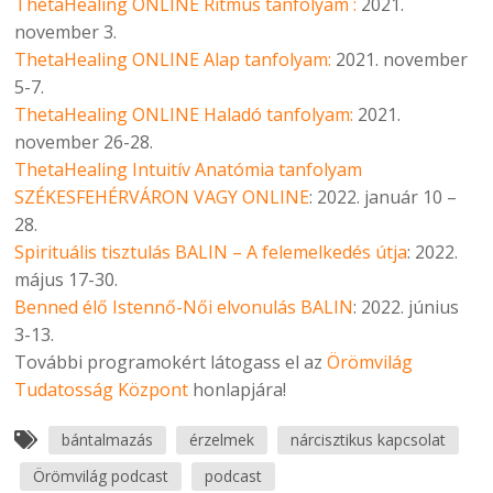
ThetaHealing ONLINE Ritmus tanfolyam :
2021.
november 3.
ThetaHealing ONLINE Alap tanfolyam:
2021. november
5-7.
ThetaHealing ONLINE Haladó tanfolyam:
2021.
november 26-28.
ThetaHealing Intuitív Anatómia tanfolyam
SZÉKESFEHÉRVÁRON VAGY ONLINE
: 2022. január 10 –
28.
Spirituális tisztulás BALIN – A felemelkedés útja
: 2022.
május 17-30.
Benned élő Istennő-Női elvonulás BALIN
: 2022. június
3-13.
További programokért látogass el az
Örömvilág
Tudatosság Központ
honlapjára!
bántalmazás
érzelmek
nárcisztikus kapcsolat
Örömvilág podcast
podcast