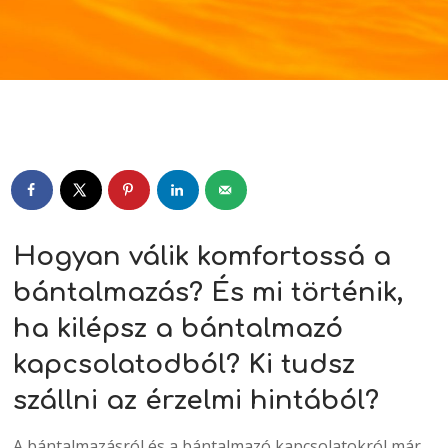
Player
Hogyan válik komfortossá a
bántalmazás? És mi történik,
ha kilépsz a bántalmazó
kapcsolatodból? Ki tudsz
szállni az érzelmi hintából?
A bántalmazásról és a bántalmazó kapcsolatokról már