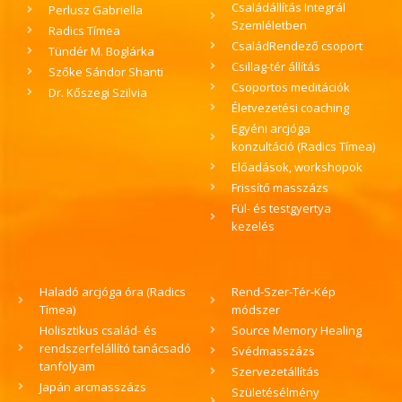
Családállítás Integrál
Perlusz Gabriella
Szemléletben
Radics Tímea
CsaládRendező csoport
Tündér M. Boglárka
Csillag-tér állítás
Szőke Sándor Shanti
Csoportos meditációk
Dr. Kőszegi Szilvia
Életvezetési coaching
Egyéni arcjóga
konzultáció (Radics Tímea)
Előadások, workshopok
Frissítő masszázs
Fül- és testgyertya
kezelés
Haladó arcjóga óra (Radics
Rend-Szer-Tér-Kép
Tímea)
módszer
Holisztikus család- és
Source Memory Healing
rendszerfelállító tanácsadó
Svédmasszázs
tanfolyam
Szervezetállítás
Japán arcmasszázs
Születésélmény