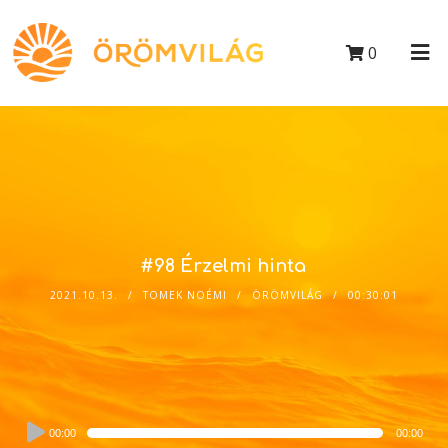
0
#98 Érzelmi hinta
2021.10.13.
TOMEK NOÉMI
ÖRÖMVILÁG
00:30:01
Audio
00:00
00:00