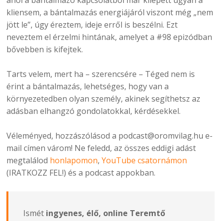
ahol a bántalmazó kapcsolatból már kilépett ugyan a
kliensem, a bántalmazás energiájáról viszont még „nem
jött le”, úgy éreztem, ideje erről is beszélni. Ezt
neveztem el érzelmi hintának, amelyet a #98 epizódban
bővebben is kifejtek.
Tarts velem, mert ha – szerencsére – Téged nem is
érint a bántalmazás, lehetséges, hogy van a
környezetedben olyan személy, akinek segíthetsz az
adásban elhangzó gondolatokkal, kérdésekkel.
Véleményed, hozzászólásod a podcast@oromvilag.hu e-
mail címen várom! Ne feledd, az összes eddigi adást
megtalálod
honlapomon
,
YouTube csatornámon
(IRATKOZZ FEL!) és a podcast appokban.
Ismét
ingyenes, élő, online Teremtő