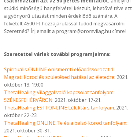
csatornáztam azt az 50 perces meditációt
, amelyről
stúdió minőségű hangfelvétel készült, lehetővé téve ezt
a gyönyörű utazást minden érdeklődő számára. A
felvételt 4500 Ft hozzájárulással tudod megvásárolni.
Szeretnéd? Írj emailt a program@oromvilag.hu címre!
Szeretettel várlak további programjaimra:
Spirituális ONLINE önismereti előadássorozat 1. –
Magzati korod és születésed hatásai az életedre:
2021.
október 13. 19:00
ThetaHealing Világgal való kapcsolat tanfolyam
SZÉKESFEHÉRVÁRON:
2021. október 17-21.
ThetaHealing ESTI ONLINE Lélektárs tanfolyam:
2021.
október 22-23.
ThetaHealing ONLINE Te és a belső köröd tanfolyam:
2021. október 30-31.