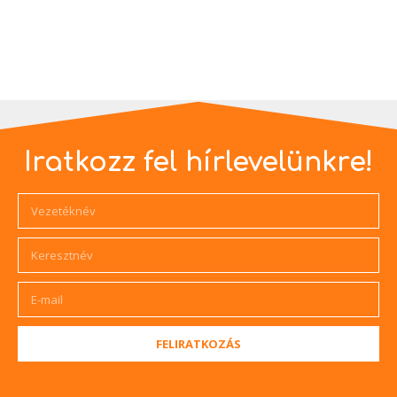
Iratkozz fel hírlevelünkre!
FELIRATKOZÁS