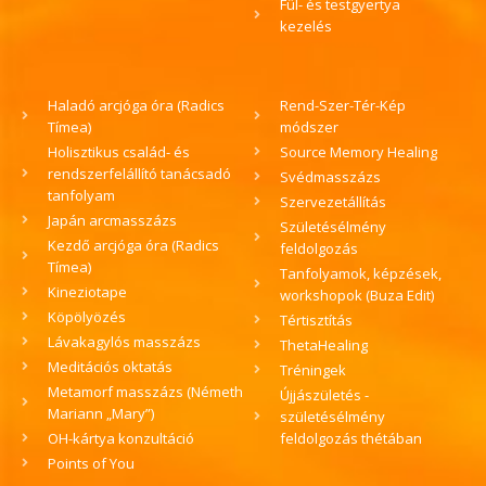
Fül- és testgyertya
kezelés
Haladó arcjóga óra (Radics
Rend-Szer-Tér-Kép
Tímea)
módszer
Holisztikus család- és
Source Memory Healing
rendszerfelállító tanácsadó
Svédmasszázs
tanfolyam
Szervezetállítás
Japán arcmasszázs
Születésélmény
Kezdő arcjóga óra (Radics
feldolgozás
Tímea)
Tanfolyamok, képzések,
Kineziotape
workshopok (Buza Edit)
Köpölyözés
Tértisztítás
Lávakagylós masszázs
ThetaHealing
Meditációs oktatás
Tréningek
Metamorf masszázs (Németh
Újjászületés -
Mariann „Mary”)
születésélmény
OH-kártya konzultáció
feldolgozás thétában
Points of You