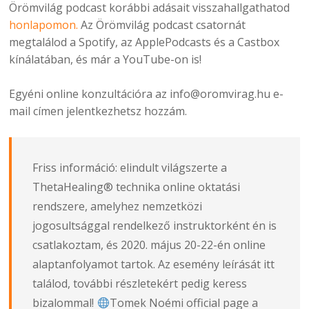
Örömvilág podcast korábbi adásait visszahallgathatod
honlapomon.
Az Örömvilág podcast csatornát
megtalálod a Spotify, az ApplePodcasts és a Castbox
kínálatában, és már a YouTube-on is!
Egyéni online konzultációra az info@oromvirag.hu e-
mail címen jelentkezhetsz hozzám.
Friss információ: elindult világszerte a
ThetaHealing® technika online oktatási
rendszere, amelyhez nemzetközi
jogosultsággal rendelkező instruktorként én is
csatlakoztam, és 2020. május 20-22-én online
alaptanfolyamot tartok. Az esemény leírását
itt
találod,
további részletekért pedig keress
bizalommal!
Tomek Noémi official page a