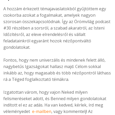
A hozzám érkezett témajavaslatokból gyűjtöttem egy
csokorba azokat a fogalmakat, amelyek nagyon
szorosan összekapcsolódnak. Így az Örömvilág podcast
#30 részében a sorsról, a szabad akaratról, az Isteni
Időzítésről, az eleve elrendelésről és vállalt
feladatainkról egyaránt hozok nézőpontváltó
gondolatokat.
Fontos, hogy nem univerzális és mindenek felett álló,
nagybetűs Igazságokat hallasz majd. Célom sokkal
inkább az, hogy magasabb és több nézőpontról láthass
rá a Téged foglalkoztató témákra.
Izgatottan várom, hogy vajon Neked milyen
felismeréseket adott, és Benned milyen gondolatokat
indított el ez az adás. Ha van kedved, kérlek, írd meg
véleményedet
e-mailben
, vagy kommentelj! Az