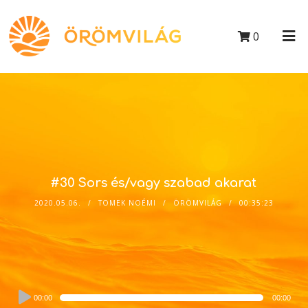
0
#30 Sors és/vagy szabad akarat
2020.05.06.
TOMEK NOÉMI
ÖRÖMVILÁG
00:35:23
Audio
00:00
00:00