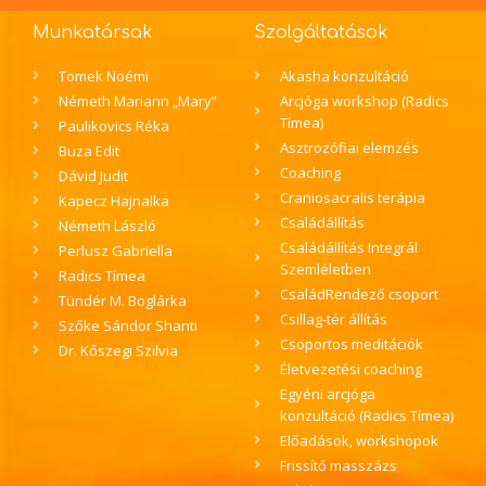
Munkatársak
Szolgáltatások
Tomek Noémi
Akasha konzultáció
Németh Mariann „Mary”
Arcjóga workshop (Radics
Tímea)
Paulikovics Réka
Asztrozófiai elemzés
Buza Edit
Coaching
Dávid Judit
Craniosacralis terápia
Kapecz Hajnalka
Családállítás
Németh László
Családállítás Integrál
Perlusz Gabriella
Szemléletben
Radics Tímea
CsaládRendező csoport
Tündér M. Boglárka
Csillag-tér állítás
Szőke Sándor Shanti
Csoportos meditációk
Dr. Kőszegi Szilvia
Életvezetési coaching
Egyéni arcjóga
konzultáció (Radics Tímea)
Előadások, workshopok
Frissítő masszázs