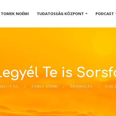
TOMEK NOÉMI
TUDATOSSÁG KÖZPONT
PODCAST
egyél Te is Sorsf
025.11.12.
TOMEK NOÉMI
ÖRÖMVILÁG
0:42: