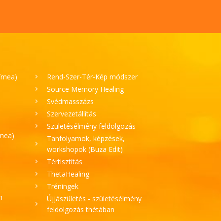
Tímea)
Rend-Szer-Tér-Kép módszer
Source Memory Healing
Svédmasszázs
Szervezetállítás
Születésélmény feldolgozás
ímea)
Tanfolyamok, képzések,
workshopok (Buza Edit)
Tértisztítás
ThetaHealing
Tréningek
h
Újjászületés - születésélmény
feldolgozás thétában