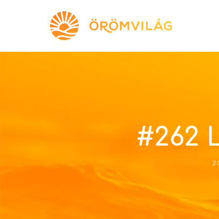
#262 L
2