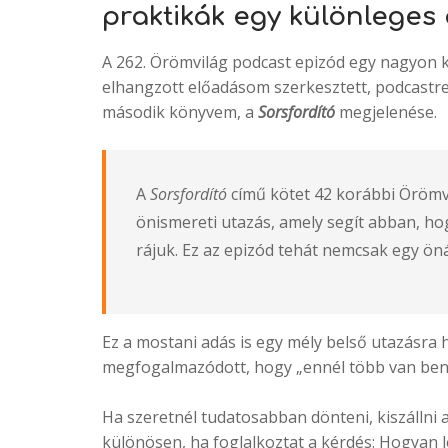
praktikák egy különleges
A 262. Örömvilág podcast epizód egy nagyon 
elhangzott előadásom szerkesztett, podcastre 
második könyvem, a
Sorsfordító
megjelenése.
A
Sorsfordító
című kötet 42 korábbi Örömvil
önismereti utazás, amely segít abban, hogy
rájuk. Ez az epizód tehát nemcsak egy öná
Ez a mostani adás is egy mély belső utazásra h
megfogalmazódott, hogy „ennél több van benn
Ha szeretnél tudatosabban dönteni, kiszállni a
különösen, ha foglalkoztat a kérdés: Hogyan 