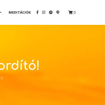
MEDITÁCIÓK
0
ordító!
23
2x
1.5x
1.25x
1x
0.75x