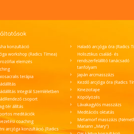
áltatások
sha konzultáció
Haladó arcjóga óra (Radics 
jóga workshop (Radics Tímea)
Holisztikus család- és
rendszerfelállító tanácsadó
rozófiai elemzés
tanfolyam
ching
Japán arcmasszázs
iosacralis terápia
Kezdő arcjóga óra (Radics T
ádállítás
Kineziotape
ádállítás Integrál Szemléletben
Köpölyözés
ládRendező csoport
Lávakagylós masszázs
lag-tér állítás
Meditációs oktatás
portos meditációk
Metamorf masszázs (Német
vezetési coaching
Mariann „Mary”)
ni arcjóga konzultáció (Radics
OH-kártya konzultáció