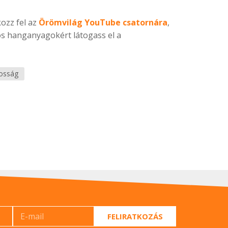
kozz fel az
Örömvilág YouTube csatornára
,
ós hanganyagokért látogass el a
osság
FELIRATKOZÁS