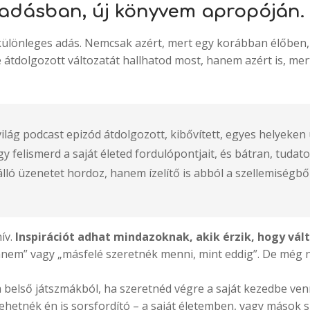
 adásban, új könyvem apropóján.
különleges adás. Nemcsak azért, mert egy korábban élőben,
átdolgozott változatát hallhatod most, hanem azért is, mer
ág podcast epizód átdolgozott, kibővített, egyes helyeken ú
 felismerd a saját életed fordulópontjait, és bátran, tudatos
lló üzenetet hordoz, hanem ízelítő is abból a szellemiségből
ív.
Inspirációt adhat mindazoknak, akik érzik, hogy vál
em” vagy „másfelé szeretnék menni, mint eddig”. De még ne
 belső játszmákból, ha szeretnéd végre a saját kezedbe venni
lehetnék én is sorsfordító – a saját életemben, vagy mások