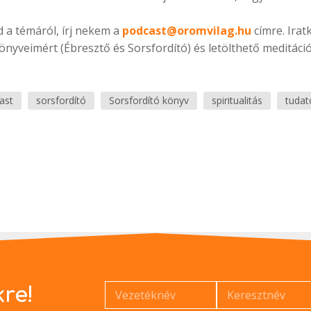
 a témáról, írj nekem a
podcast@oromvilag.hu
címre. Irat
nyveimért (Ébresztő és Sorsfordító) és letölthető meditáci
ast
sorsfordító
Sorsfordító könyv
spiritualitás
tudat
kre!