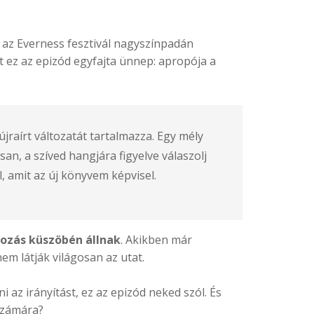
 az Everness fesztivál nagyszínpadán
t ez az epizód egyfajta ünnep: apropója a
jraírt változatát tartalmazza. Egy mély
an, a szíved hangjára figyelve válaszolj
, amit az új könyvem képvisel.
tozás küszöbén állnak
. Akikben már
m látják világosan az utat.
 az irányítást, ez az epizód neked szól. És
 számára?