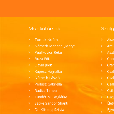
Munkatársak
Szolg
Tomek Noémi
Aka
Németh Mariann „Mary”
Arc
Paulikovics Réka
Aszt
Buza Edit
Coa
Dávid Judit
Cran
Kapecz Hajnalka
Csal
Németh László
Csal
Perlusz Gabriella
Csa
Radics Tímea
Csil
Tündér M. Boglárka
Cso
Szőke Sándor Shanti
Élet
Dr. Kőszegi Szilvia
Egyé