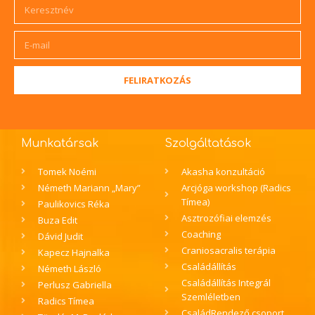
FELIRATKOZÁS
Munkatársak
Szolgáltatások
Tomek Noémi
Akasha konzultáció
Németh Mariann „Mary”
Arcjóga workshop (Radics
Tímea)
Paulikovics Réka
Asztrozófiai elemzés
Buza Edit
Coaching
Dávid Judit
Craniosacralis terápia
Kapecz Hajnalka
Családállítás
Németh László
Családállítás Integrál
Perlusz Gabriella
Szemléletben
Radics Tímea
CsaládRendező csoport