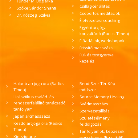
Tündér M. Boglárka
Csillag-tér állítás
Szőke Sándor Shanti
Csoportos meditációk
Dr. Kőszegi Szilvia
Életvezetési coaching
Egyéni arcjóga
konzultáció (Radics Tímea)
Előadások, workshopok
Frissítő masszázs
Fül- és testgyertya
kezelés
Haladó arcjóga óra (Radics
Rend-Szer-Tér-Kép
Tímea)
módszer
Holisztikus család- és
Source Memory Healing
rendszerfelállító tanácsadó
Svédmasszázs
tanfolyam
Szervezetállítás
Japán arcmasszázs
Születésélmény
Kezdő arcjóga óra (Radics
feldolgozás
Tímea)
Tanfolyamok, képzések,
Kineziotape
workshopok (Buza Edit)