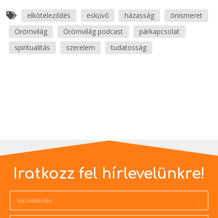
elköteleződés
esküvő
házasság
önismeret
Örömvilág
Örömvilág podcast
párkapcsolat
spiritualitás
szerelem
tudatosság
Iratkozz fel hírlevelünkre!