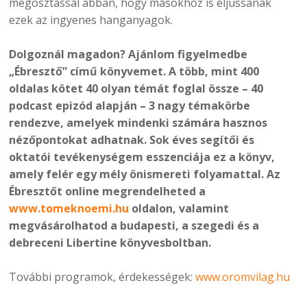
megosztással abban, hogy másokhoz is eljussanak
ezek az ingyenes hanganyagok.
Dolgoznál magadon? Ajánlom figyelmedbe
„Ébresztő” című könyvemet. A több, mint 400
oldalas kötet 40 olyan témát foglal össze – 40
podcast epizód alapján – 3 nagy témakörbe
rendezve, amelyek mindenki számára hasznos
nézőpontokat adhatnak. Sok éves segítői és
oktatói tevékenységem esszenciája ez a könyv,
amely felér egy mély önismereti folyamattal. Az
Ébresztőt online megrendelheted a
www.tomeknoemi.hu
oldalon,
valamint
megvásárolhatod a budapesti, a szegedi és a
debreceni Libertine könyvesboltban.
További programok, érdekességek:
www.oromvilag.hu