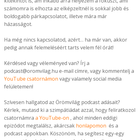
kitekintőt is, ám inkább arra helyezem a fókuszt, ami
számomra is elhozta az elképzeltnél is sokkal jobb és
boldogabb párkapcsolatot, illetve mára már
házasságot.
Ha még nincs kapcsolatod, azért… ha már van, akkor
pedig annak felemeléséért tarts velem fél órát!
Kérdésed vagy véleményed van? Írj a
podcast@oromvilag.hu e-mail címre, vagy kommentelj a
YouTube csatornámon
vagy valamely social media
felületemen!
Szívesen hallgatod az Örömvilág podcast adásait?
Kérlek, mutasd ki a szimpátiádat azzal, hogy feliratkozol
csatornámra
a YouTube-on
, ahol minden eddigi
epizódot megtalálsz, akárcsak
honlapomon
és a
podcast appokban. Köszönöm, ha segítesz egy-egy