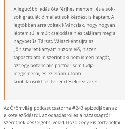
A legutóbbi adás óta férjhez mentem, és a sok-
sok gratuláció mellett sok kérdést is kaptam. A
legtöbben arra voltak kíváncsiak, hogy hogyan
léptem túl a múlt csalódásain és találtam meg a
nagybetűs Társat. Válaszként újra az
„önismeret kártyát” húzom elő, hiszen
tapasztalataim szerint aki nem ismeri magát,
azt egy potenciális partner sem tudja
megismerni, és ez előbb-utóbb
konfliktusokhoz, félreértésekhez vezet.
Az Örömvilág podcast csatorna #243 epizódjában az
elköteleződésről, az odaadásról és a házasságról
szeretnék beszélgetni veled. Hozok egy kis történelmi