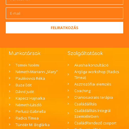
FELIRATKOZÁS
Munkatársak
Szolgáltatások
Tomek Noémi
Akasha konzultáció
Németh Mariann „Mary”
Arcjóga workshop (Radics
Tímea)
Paulikovics Réka
Asztrozófiai elemzés
Buza Edit
Coaching
Dávid Judit
Craniosacralis terápia
Kapecz Hajnalka
Családállítás
Németh László
Családállítás Integrál
Perlusz Gabriella
Szemléletben
Radics Tímea
CsaládRendező csoport
Tündér M. Boglárka