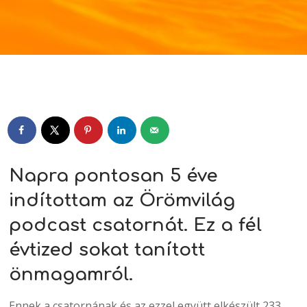
Player
Napra pontosan 5 éve
indítottam az Örömvilág
podcast csatornát. Ez a fél
évtized sokat tanított
önmagamról.
Ennek a csatornának és az ezzel együtt elkészült 233