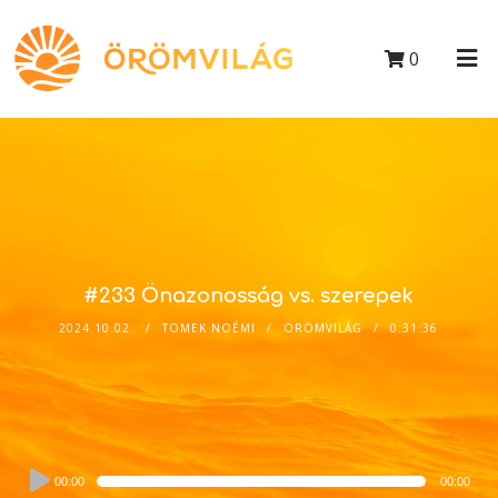
0
#233 Önazonosság vs. szerepek
2024.10.02.
TOMEK NOÉMI
ÖRÖMVILÁG
0:31:36
Audio
00:00
00:00