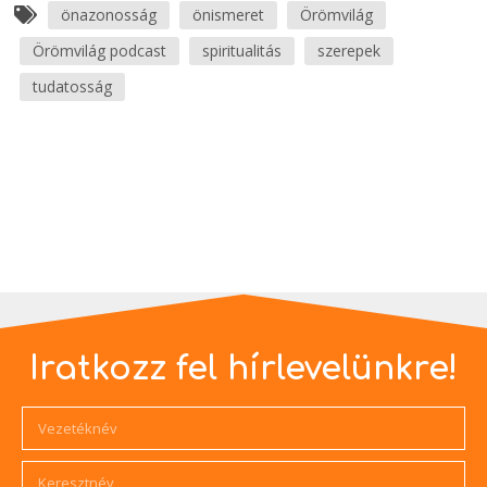
önazonosság
önismeret
Örömvilág
Örömvilág podcast
spiritualitás
szerepek
tudatosság
Iratkozz fel hírlevelünkre!