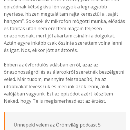
epizódnak kétségkívül én vagyok a legnagyobb
nyertese, hiszen megtaláltam rajta keresztül a „saját
hangom”. Sok-sok év mikrofon mögötti munka, előadás
és tanítás után nem éreztem magam teljesen
önazonosnak, mert jól akartam csinálni a dolgokat.
Aztán egyre inkább csak őszinte szerettem volna lenni
és igaz. Nos, ekkor jött az áttörés.
Ebben az évfordulós adásban erről, azaz az
önazonosságról és az álarcokról szeretnék beszélgetni
veled. Már tudom, mennyire felszabadító, ha az
utóbbiakat levesszük és merünk azok lenni, akik
valójában vagyunk. Ezt az epizódot azért készítem
Neked, hogy Te is megismerhesd ezt az érzést.
Ünnepeld velem az Örömvilág podcast 5.