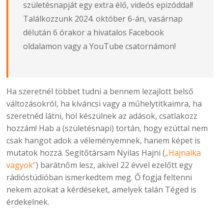
születésnapját egy extra élő, videós epizóddal!
Találkozzunk 2024. október 6-án, vasárnap
délután 6 órakor a hivatalos
Facebook
oldalamon
vagy a
YouTube csatornámon
!
Ha szeretnél többet tudni a bennem lezajlott belső
változásokról, ha kíváncsi vagy a műhelytitkaimra, ha
szeretnéd látni, hol készülnek az adások, csatlakozz
hozzám! Hab a (születésnapi) tortán, hogy ezúttal nem
csak hangot adok a véleményemnek, hanem képet is
mutatok hozzá. Segítőtársam Nyilas Hajni (
„Hajnalka
vagyok”
) barátnőm lesz, akivel 22 évvel ezelőtt egy
rádióstúdióban ismerkedtem meg. Ő fogja feltenni
nekem azokat a kérdéseket, amelyek talán Téged is
érdekelnek.