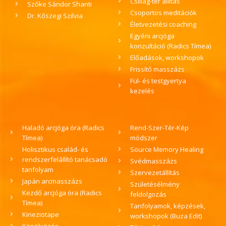
Csillag-tér állítás
Szőke Sándor Shanti
Csoportos meditációk
Dr. Kőszegi Szilvia
Életvezetési coaching
Egyéni arcjóga
konzultáció (Radics Tímea)
Előadások, workshopok
Frissítő masszázs
Fül- és testgyertya
kezelés
Haladó arcjóga óra (Radics
Rend-Szer-Tér-Kép
Tímea)
módszer
Holisztikus család- és
Source Memory Healing
rendszerfelállító tanácsadó
Svédmasszázs
tanfolyam
Szervezetállítás
Japán arcmasszázs
Születésélmény
Kezdő arcjóga óra (Radics
feldolgozás
Tímea)
Tanfolyamok, képzések,
Kineziotape
workshopok (Buza Edit)