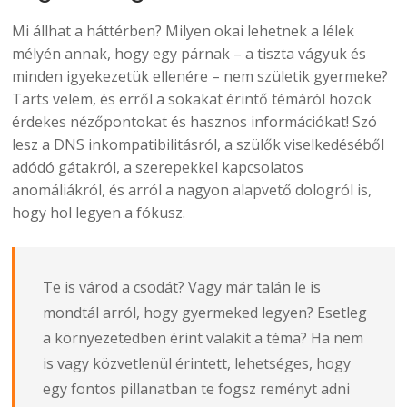
Mi állhat a háttérben? Milyen okai lehetnek a lélek
mélyén annak, hogy egy párnak – a tiszta vágyuk és
minden igyekezetük ellenére – nem születik gyermeke?
Tarts velem, és erről a sokakat érintő témáról hozok
érdekes nézőpontokat és hasznos információkat! Szó
lesz a DNS inkompatibilitásról, a szülők viselkedéséből
adódó gátakról, a szerepekkel kapcsolatos
anomáliákról, és arról a nagyon alapvető dologról is,
hogy hol legyen a fókusz.
Te is várod a csodát? Vagy már talán le is
mondtál arról, hogy gyermeked legyen? Esetleg
a környezetedben érint valakit a téma? Ha nem
is vagy közvetlenül érintett, lehetséges, hogy
egy fontos pillanatban te fogsz reményt adni