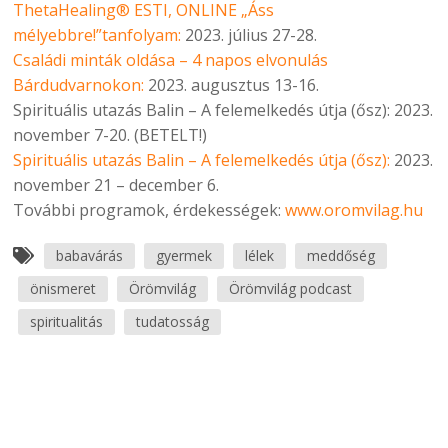
ThetaHealing® ESTI, ONLINE „Áss
mélyebbre!”tanfolyam:
2023. július 27-28.
Családi minták oldása – 4 napos elvonulás
Bárdudvarnokon:
2023. augusztus 13-16.
Spirituális utazás Balin – A felemelkedés útja (ősz): 2023.
november 7-20. (BETELT!)
Spirituális utazás Balin – A felemelkedés útja (ősz):
2023.
november 21 – december 6.
További programok, érdekességek:
www.oromvilag.hu
babavárás
gyermek
lélek
meddőség
önismeret
Örömvilág
Örömvilág podcast
spiritualitás
tudatosság