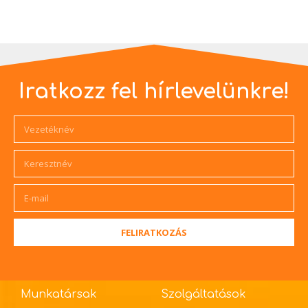
Iratkozz fel hírlevelünkre!
FELIRATKOZÁS
Munkatársak
Szolgáltatások