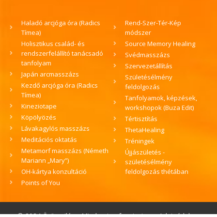
Haladó arcjóga óra (Radics
Rend-Szer-Tér-Kép
Tímea)
módszer
Holisztikus család- és
Source Memory Healing
rendszerfelállító tanácsadó
Svédmasszázs
tanfolyam
Szervezetállítás
Japán arcmasszázs
Születésélmény
Kezdő arcjóga óra (Radics
feldolgozás
Tímea)
Tanfolyamok, képzések,
Kineziotape
workshopok (Buza Edit)
Köpölyözés
Tértisztítás
Lávakagylós masszázs
ThetaHealing
Meditációs oktatás
Tréningek
Metamorf masszázs (Németh
Újjászületés -
Mariann „Mary”)
születésélmény
OH-kártya konzultáció
feldolgozás thétában
Points of You
© 2024 Örömvilág • Minden jog fenntartva. •
Adatvédelem