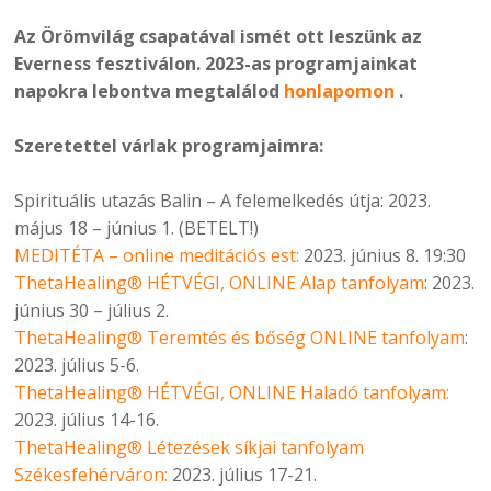
Az Örömvilág csapatával ismét ott leszünk az
Everness fesztiválon. 2023-as programjainkat
napokra lebontva megtalálod
honlapomon
.
Szeretettel várlak programjaimra:
Spirituális utazás Balin – A felemelkedés útja: 2023.
május 18 – június 1. (BETELT!)
MEDITÉTA – online meditációs est:
2023. június 8. 19:30
ThetaHealing® HÉTVÉGI, ONLINE Alap tanfolyam
: 2023.
június 30 – július 2.
ThetaHealing® Teremtés és bőség ONLINE tanfolyam
:
2023. július 5-6.
ThetaHealing® HÉTVÉGI, ONLINE Haladó tanfolyam:
2023. július 14-16.
ThetaHealing® Létezések síkjai tanfolyam
Székesfehérváron:
2023. július 17-21.