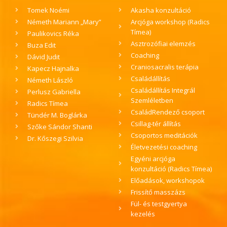
Tomek Noémi
Akasha konzultáció
Németh Mariann „Mary”
Arcjóga workshop (Radics
Tímea)
Paulikovics Réka
Asztrozófiai elemzés
Buza Edit
Coaching
Dávid Judit
Craniosacralis terápia
Kapecz Hajnalka
Családállítás
Németh László
Családállítás Integrál
Perlusz Gabriella
Szemléletben
Radics Tímea
CsaládRendező csoport
Tündér M. Boglárka
Csillag-tér állítás
Szőke Sándor Shanti
Csoportos meditációk
Dr. Kőszegi Szilvia
Életvezetési coaching
Egyéni arcjóga
konzultáció (Radics Tímea)
Előadások, workshopok
Frissítő masszázs
Fül- és testgyertya
kezelés