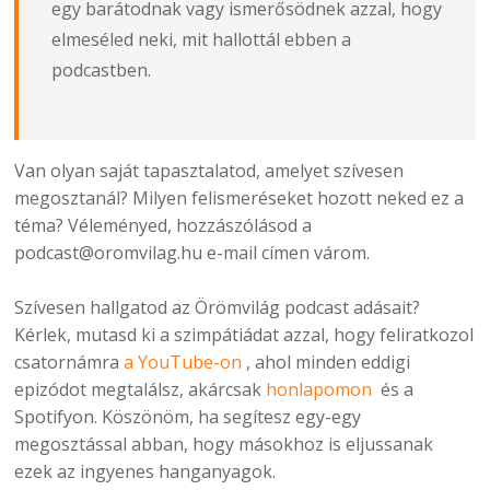
egy barátodnak vagy ismerősödnek azzal, hogy
elmeséled neki, mit hallottál ebben a
podcastben.
Van olyan saját tapasztalatod, amelyet szívesen
megosztanál? Milyen felismeréseket hozott neked ez a
téma? Véleményed, hozzászólásod a
podcast@oromvilag.hu e-mail címen várom.
Szívesen hallgatod az Örömvilág podcast adásait?
Kérlek, mutasd ki a szimpátiádat azzal, hogy feliratkozol
csatornámra
a YouTube-on
, ahol minden eddigi
epizódot megtalálsz, akárcsak
honlapomon
és a
Spotifyon. Köszönöm, ha segítesz egy-egy
megosztással abban, hogy másokhoz is eljussanak
ezek az ingyenes hanganyagok.