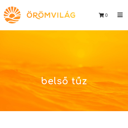
0
belső tűz