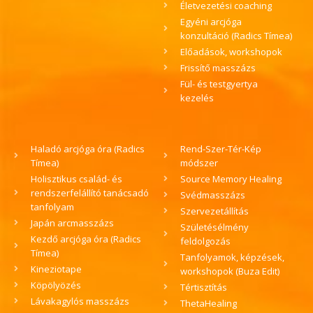
Életvezetési coaching
Egyéni arcjóga
konzultáció (Radics Tímea)
Előadások, workshopok
Frissítő masszázs
Fül- és testgyertya
kezelés
Haladó arcjóga óra (Radics
Rend-Szer-Tér-Kép
Tímea)
módszer
Holisztikus család- és
Source Memory Healing
rendszerfelállító tanácsadó
Svédmasszázs
tanfolyam
Szervezetállítás
Japán arcmasszázs
Születésélmény
Kezdő arcjóga óra (Radics
feldolgozás
Tímea)
Tanfolyamok, képzések,
Kineziotape
workshopok (Buza Edit)
Köpölyözés
Tértisztítás
Lávakagylós masszázs
ThetaHealing