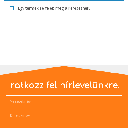
Egy termék se felelt meg a keresésnek.
Iratkozz fel hírlevelünkre!