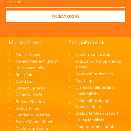
FELIRATKOZÁS
Munkatársak
Szolgáltatások
Tomek Noémi
Akasha konzultáció
Németh Mariann „Mary”
Arcjóga workshop (Radics
Tímea)
Paulikovics Réka
Asztrozófiai elemzés
Buza Edit
Coaching
Dávid Judit
Craniosacralis terápia
Kapecz Hajnalka
Családállítás
Németh László
Családállítás Integrál
Perlusz Gabriella
Szemléletben
Radics Tímea
CsaládRendező csoport
Tündér M. Boglárka
Csillag-tér állítás
Szőke Sándor Shanti
Csoportos meditációk
Dr. Kőszegi Szilvia