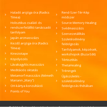
Haladó arcjóga óra (Radics
Rend-Szer-Tér-Kép
Tímea)
módszer
Holisztikus család- és
Source Memory Healing
rendszerfelállító tanácsadó
Svédmasszázs
tanfolyam
Szervezetállítás
Japán arcmasszázs
Születésélmény
Kezdő arcjóga óra (Radics
feldolgozás
Tímea)
Tanfolyamok, képzések,
Kineziotape
workshopok (Buza Edit)
Köpölyözés
Tértisztítás
Lávakagylós masszázs
ThetaHealing
Meditációs oktatás
Tréningek
Metamorf masszázs (Németh
Újjászületés -
Mariann „Mary”)
születésélmény
OH-kártya konzultáció
feldolgozás thétában
Points of You