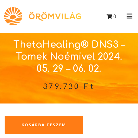
0
ThetaHealing® DNS3 –
Tomek Noémivel 2024.
05. 29 – 06. 02.
379.730
Ft
KOSÁRBA TESZEM