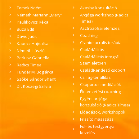
Tomek Noémi
Akasha konzultáció
Németh Mariann „Mary”
Arcjóga workshop (Radics
Tímea)
Paulikovics Réka
Asztrozófiai elemzés
Buza Edit
Coaching
Dávid Judit
Craniosacralis terápia
Kapecz Hajnalka
Családállítás
Németh László
Családállítás Integrál
Perlusz Gabriella
Szemléletben
Radics Tímea
CsaládRendező csoport
Tündér M. Boglárka
Csillag-tér állítás
Szőke Sándor Shanti
Csoportos meditációk
Dr. Kőszegi Szilvia
Életvezetési coaching
Egyéni arcjóga
konzultáció (Radics Tímea)
Előadások, workshopok
Frissítő masszázs
Fül- és testgyertya
kezelés