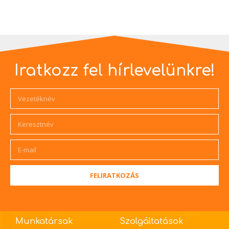
Iratkozz fel hírlevelünkre!
FELIRATKOZÁS
Munkatársak
Szolgáltatások