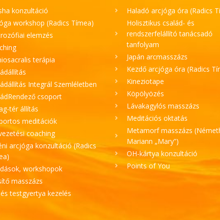
sha konzultáció
Haladó arcjóga óra (Radics 
jóga workshop (Radics Tímea)
Holisztikus család- és
rendszerfelállító tanácsadó
rozófiai elemzés
tanfolyam
ching
Japán arcmasszázs
iosacralis terápia
Kezdő arcjóga óra (Radics T
ádállítás
Kineziotape
ádállítás Integrál Szemléletben
Köpölyözés
ládRendező csoport
Lávakagylós masszázs
lag-tér állítás
Meditációs oktatás
portos meditációk
Metamorf masszázs (Német
vezetési coaching
Mariann „Mary”)
ni arcjóga konzultáció (Radics
OH-kártya konzultáció
ea)
Points of You
adások, workshopok
sítő masszázs
 és testgyertya kezelés