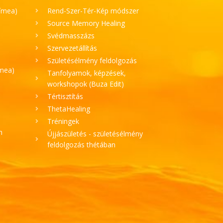
Tímea)
Rend-Szer-Tér-Kép módszer
Source Memory Healing
Svédmasszázs
Szervezetállítás
Születésélmény feldolgozás
ímea)
Tanfolyamok, képzések,
workshopok (Buza Edit)
Tértisztítás
ThetaHealing
Tréningek
h
Újjászületés - születésélmény
feldolgozás thétában