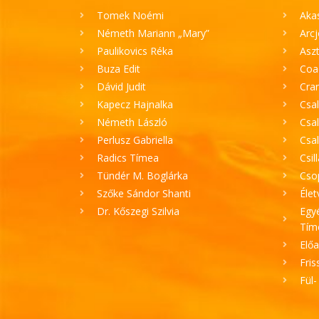
Tomek Noémi
Aka
Németh Mariann „Mary”
Arc
Paulikovics Réka
Aszt
Buza Edit
Coa
Dávid Judit
Cran
Kapecz Hajnalka
Csal
Németh László
Csal
Perlusz Gabriella
Csa
Radics Tímea
Csil
Tündér M. Boglárka
Cso
Szőke Sándor Shanti
Élet
Dr. Kőszegi Szilvia
Egyé
Tím
Elő
Fris
Fül-