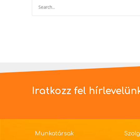
Iratkozz fel hírlevelün
Munkatársak
Szolg