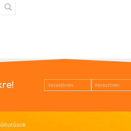
kre!
áltatások