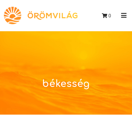
0
békesség