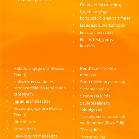
Életvezetési coaching
Egyéni arcjóga
konzultáció (Radics Tímea)
Előadások, workshopok
Frissítő masszázs
Fül- és testgyertya
kezelés
Haladó arcjóga óra (Radics
Rend-Szer-Tér-Kép
Tímea)
módszer
Holisztikus család- és
Source Memory Healing
rendszerfelállító tanácsadó
Svédmasszázs
tanfolyam
Szervezetállítás
Japán arcmasszázs
Születésélmény
Kezdő arcjóga óra (Radics
feldolgozás
Tímea)
Tanfolyamok, képzések,
Kineziotape
workshopok (Buza Edit)
Köpölyözés
Tértisztítás
Lávakagylós masszázs
ThetaHealing