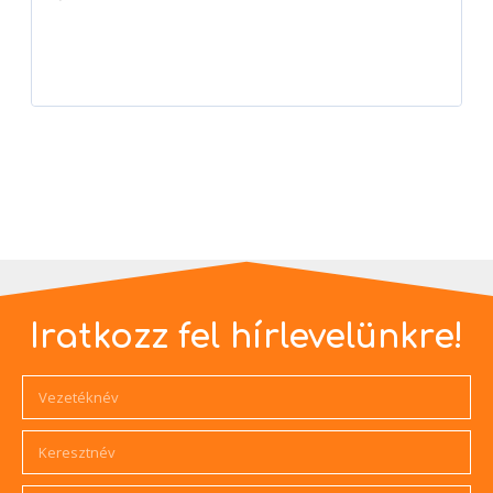
Player
Iratkozz fel hírlevelünkre!