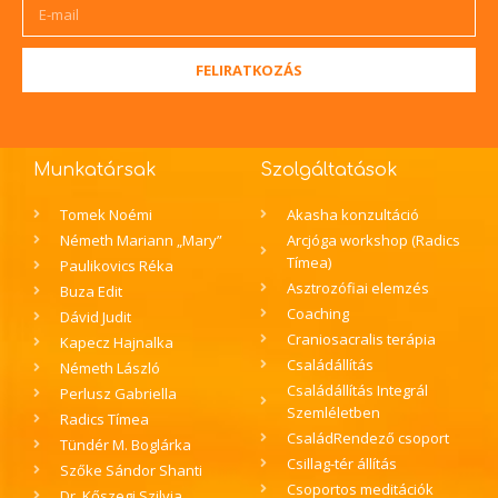
FELIRATKOZÁS
Munkatársak
Szolgáltatások
Tomek Noémi
Akasha konzultáció
Németh Mariann „Mary”
Arcjóga workshop (Radics
Tímea)
Paulikovics Réka
Asztrozófiai elemzés
Buza Edit
Coaching
Dávid Judit
Craniosacralis terápia
Kapecz Hajnalka
Családállítás
Németh László
Családállítás Integrál
Perlusz Gabriella
Szemléletben
Radics Tímea
CsaládRendező csoport
Tündér M. Boglárka
Csillag-tér állítás
Szőke Sándor Shanti
Csoportos meditációk
Dr. Kőszegi Szilvia