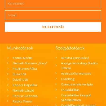
é
z
e
FELIRATKOZÁS
t
v
á
Munkatársak
Szolgáltatások
l
Tomek Noémi
Akasha konzultáció
Németh Mariann „Mary”
Arcjóga workshop (Radics
a
Tímea)
Paulikovics Réka
s
Asztrozófiai elemzés
Buza Edit
Coaching
Dávid Judit
z
Craniosacralis terápia
Kapecz Hajnalka
t
Családállítás
Németh László
Családállítás Integrál
Perlusz Gabriella
á
Szemléletben
Radics Tímea
CsaládRendező csoport