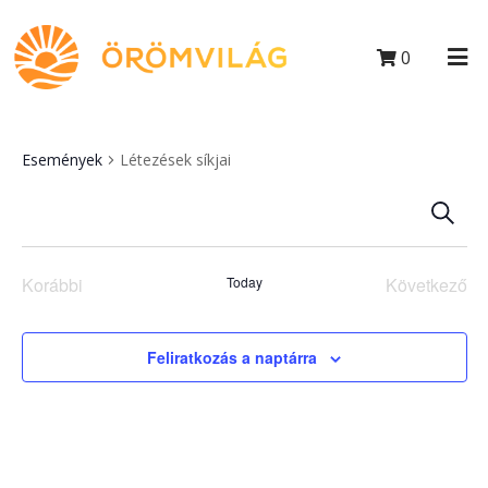
0
Események
Létezések síkjai
E
Kerese
kifejez
s
Korábbi
Today
Következő
e
Események
Esemén
m
Feliratkozás a naptárra
é
n
y