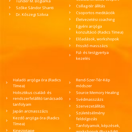
s
Tündér M. Boglárka
Csillag-tér állítás
Szőke Sándor Shanti
Csoportos meditációk
Dr. Kőszegi Szilvia
Életvezetési coaching
Egyéni arcjóga
konzultáció (Radics Tímea)
Előadások, workshopok
Frissítő masszázs
Fül- és testgyertya
kezelés
Haladó arcjóga óra (Radics
Rend-Szer-Tér-Kép
Tímea)
módszer
Holisztikus család- és
Source Memory Healing
rendszerfelállító tanácsadó
Svédmasszázs
tanfolyam
Szervezetállítás
Japán arcmasszázs
Születésélmény
Kezdő arcjóga óra (Radics
feldolgozás
Tímea)
Tanfolyamok, képzések,
Kineziotape
workshopok (Buza Edit)